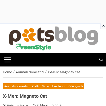
×
/
/
Home
Animali domestici
X-Men: Magneto Cat
Animali domestici
Gatti
Video divertenti
Video gatti
X-Men: Magneto Cat
Roberto Russo
-
Febbraio 19, 2015