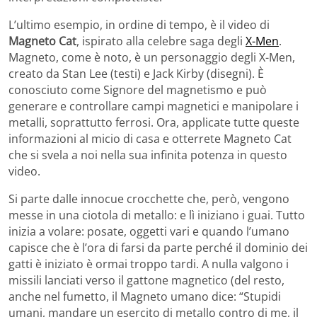
L’ultimo esempio, in ordine di tempo, è il video di
Magneto Cat
, ispirato alla celebre saga degli
X-Men
.
Magneto, come è noto, è un personaggio degli X-Men,
creato da Stan Lee (testi) e Jack Kirby (disegni). È
conosciuto come Signore del magnetismo e può
generare e controllare campi magnetici e manipolare i
metalli, soprattutto ferrosi. Ora, applicate tutte queste
informazioni al micio di casa e otterrete Magneto Cat
che si svela a noi nella sua infinita potenza in questo
video.
Si parte dalle innocue crocchette che, però, vengono
messe in una ciotola di metallo: e lì iniziano i guai. Tutto
inizia a volare: posate, oggetti vari e quando l’umano
capisce che è l’ora di farsi da parte perché il dominio dei
gatti è iniziato è ormai troppo tardi. A nulla valgono i
missili lanciati verso il gattone magnetico (del resto,
anche nel fumetto, il Magneto umano dice: “Stupidi
umani, mandare un esercito di metallo contro di me, il