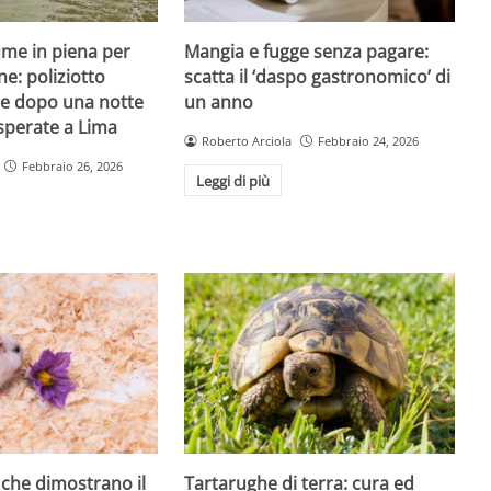
iume in piena per
Mangia e fugge senza pagare:
ne: poliziotto
scatta il ‘daspo gastronomico’ di
e dopo una notte
un anno
isperate a Lima
Roberto Arciola
Febbraio 24, 2026
Febbraio 26, 2026
Leggi di più
ì che dimostrano il
Tartarughe di terra: cura ed