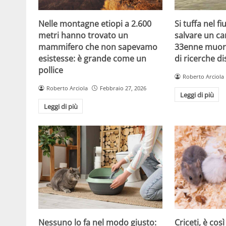
Nelle montagne etiopi a 2.600
Si tuffa nel f
metri hanno trovato un
salvare un ca
mammifero che non sapevamo
33enne muor
esistesse: è grande come un
di ricerche d
pollice
Roberto Arciola
Roberto Arciola
Febbraio 27, 2026
Leggi di più
Leggi di più
Criceti, è cos
Nessuno lo fa nel modo giusto: