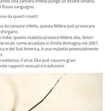
quando una zanzara infetta punge un essere umano,
 flusso sanguigno.
sse da questi insetti:
sa da zanzare infette, questa febbre può provocare
 d’organo.
in India, questa malattia provoca febbre alta, dolori
mie locali, come accaduto in Emilia-Romagna nel 2007.
frica e del Sud America, è una malattia potenzialmente
s.
gravidanza, il virus Zika può causare gravi
ite rapporti sessuali e trasfusioni.