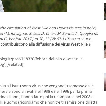
he circulation of West Nile and Usutu viruses in Italy”,
ri M, Ravagnan S, Lelli D, Chiari M, Santilli A, Quaglia M,
 G. Vet Ital. 2017 Jun 30; 53 (2): 97-110
ha cercato di
a contribuiscono alla diffusione dei virus West Nile
e
log.it/post/118326/febbre-del-nilo-o-west-nile-
og”][/related]
l virus Usutu sono virus che vengono trasmesse dalle
ere e sono arrivati nel 1998 e nel 1996 per la prima
cina di anni, hanno fatto poi la ricomparsa nel 2008 e
elli e uomo (ricordiamo che non c’è trasmissione diretta