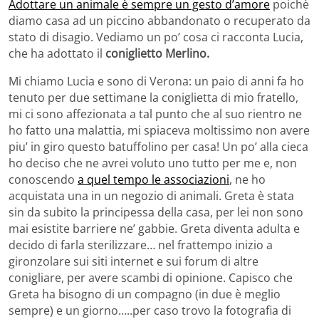
Adottare un animale è sempre un gesto d’amore
poichè
diamo casa ad un piccino abbandonato o recuperato da
stato di disagio. Vediamo un po’ cosa ci racconta Lucia,
che ha adottato il
coniglietto Merlino.
Mi chiamo Lucia e sono di Verona: un paio di anni fa ho
tenuto per due settimane la coniglietta di mio fratello,
mi ci sono affezionata a tal punto che al suo rientro ne
ho fatto una malattia, mi spiaceva moltissimo non avere
piu’ in giro questo batuffolino per casa! Un po’ alla cieca
ho deciso che ne avrei voluto uno tutto per me e, non
conoscendo
a quel tempo le associazioni
, ne ho
acquistata una in un negozio di animali. Greta è stata
sin da subito la principessa della casa, per lei non sono
mai esistite barriere ne’ gabbie. Greta diventa adulta e
decido di farla sterilizzare… nel frattempo inizio a
gironzolare sui siti internet e sui forum di altre
conigliare, per avere scambi di opinione. Capisco che
Greta ha bisogno di un compagno (in due è meglio
sempre) e un giorno…..per caso trovo la fotografia di