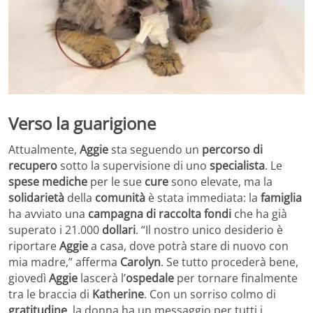
Verso la guarigione
Attualmente,
Aggie
sta seguendo un
percorso di
recupero
sotto la supervisione di uno
specialista
. Le
spese mediche
per le sue
cure
sono elevate, ma la
solidarietà
della
comunità
è stata immediata: la
famiglia
ha avviato una
campagna di raccolta fondi
che ha già
superato i 21.000
dollari
. “Il nostro unico desiderio è
riportare
Aggie
a casa, dove potrà stare di nuovo con
mia madre,” afferma
Carolyn
. Se tutto procederà bene,
giovedì
Aggie
lascerà l’
ospedale
per tornare finalmente
tra le braccia di
Katherine
. Con un sorriso colmo di
gratitudine
, la donna ha un messaggio per tutti i