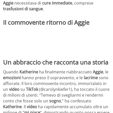
Aggie
necessitava di
cure immediate
, comprese
trasfusioni di sangue
.
Il commovente ritorno di Aggie
Un abbraccio che racconta una storia
Quando
Katherine
ha finalmente riabbracciato
Aggie
, le
emozioni
hanno preso il sopravvento, e le
lacrime
sono
affiorate. Il loro commovente incontro, immortalato in
un
video
su
TikTok
(@carolynkiefer1), ha toccato il cuore
di milioni di utenti. “Temevo di svegliarmi e rendermi
conto che fosse solo un
sogno
,” ha confessato
Katherine
. Il
video
ha rapidamente accumulato oltre un
milione di “
mi piace
“, dimostrando quanto possa essere