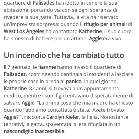
quartiere di
Palisades
ha ridotto in cenere la sua
abitazione, portando via con sé ogni speranza di
rivedere la sua gatta. Tuttavia, la vita ha riservato
un’imprevista sorpresa: quando il
rifugio per animali
di
West Los Angeles
ha contattato
Katherine
, il suo cuore
ha smesso di battere per un attimo:
Aggie
era viva.
Un incendio che ha cambiato tutto
Il 7 gennaio, le
fiamme
hanno invaso il quartiere di
Palisades
, costringendo centinaia di residenti a lasciare
le proprie case in preda al
panico
. In quel giorno,
Katherine
, 82 anni, si trovava a un appuntamento
medico, mentre i suoi figli tentavano disperatamente di
salvare
Aggie
. “La prima cosa che mia madre ha chiesto
quando l’abbiamo contattata è stata: ‘Avete trovato
Aggie
?'”, racconta
Carolyn Kiefer
, la figlia. Nonostante i
tentativi, la gatta, spaventata, si era rifugiata in un
nascondiglio inaccessibile
.