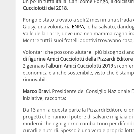
un po’ in tutta Italia. Cani come Pongo, il dolci
Cucciolotti del 2018
.
Pongo è stato trovato a soli 2 mesi in una strada
Giusy, una volontaria
ENPA
, lo ha salvato, dando
Valle della Torre, dove una neo mamma cagnolina l
Mentre tutti i suoi fratelli adottivi trovavano casa,
Volontari che possono aiutare i più bisognosi an
di figurine Amici Cucciolotti della Pizzardi Editore
2 gennaio
l’album Amici Cucciolotti 2019
si confer
economica e anche sostenibile, visto che è stampa
rinnovabili.
Marco Bravi
, Presidente del Consiglio Nazionale
Iniziative, racconta:
Da 13 anni a questa parte la Pizzardi Editore ci 
progetti che hanno il potere di salvare migliaia di
moderni che ogni giorno combattono per difendere
curarli e nutrirli. Spesso è una vera e propria lot