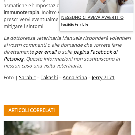
asmatiche e l’impostazione di un’
eventuale
immunoterapia
. Inoltre starà al vostro medico
NESSUNO CI AVEVA AVVERTITO
prescrivervi eventualmente antistaminici che possano
Fastidio terribile
mitigare i sintomi.
La dottoressa veterinaria Manuela risponderà volentieri
ai vostri commenti o alle domande che vorrete farle
direttamente
per email
o sulla
pagina Facebook di
Petsblog
. Queste informazioni non sostituiscono in
nessun caso una visita veterinaria.
Foto |
Sarah.c
–
Takashi
–
Anna Stina
–
Jerry 7171
ARTICOLI CORRELATI