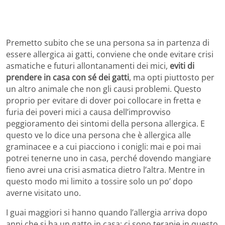
Premetto subito che se una persona sa in partenza di
essere allergica ai gatti, conviene che onde evitare crisi
asmatiche e futuri allontanamenti dei mici,
eviti di
prendere in casa con sé dei gatti
, ma opti piuttosto per
un altro animale che non gli causi problemi. Questo
proprio per evitare di dover poi collocare in fretta e
furia dei poveri mici a causa dell’improvviso
peggioramento dei sintomi della persona allergica. E
questo ve lo dice una persona che è allergica alle
graminacee e a cui piacciono i conigli: mai e poi mai
potrei tenerne uno in casa, perché dovendo mangiare
fieno avrei una crisi asmatica dietro l’altra. Mentre in
questo modo mi limito a tossire solo un po’ dopo
averne visitato uno.
I guai maggiori si hanno quando l’allergia arriva dopo
anni che si ha un gatto in casa: ci sono terapie in questo