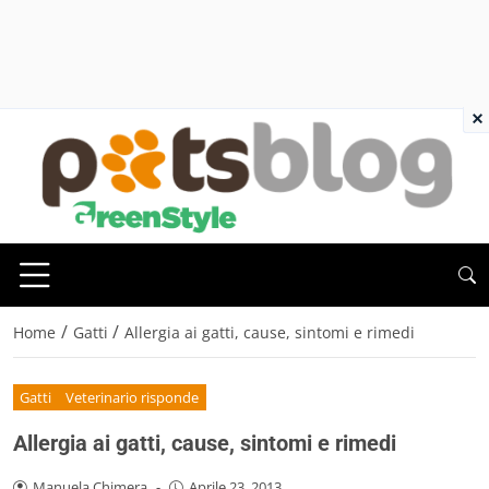
×
/
/
Home
Gatti
Allergia ai gatti, cause, sintomi e rimedi
Gatti
Veterinario risponde
Allergia ai gatti, cause, sintomi e rimedi
Manuela Chimera
-
Aprile 23, 2013