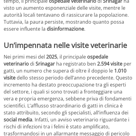
tempo, il principale
ospedale veterinario
di
Srinagar
ha
visto un aumento esponenziale delle visite, mentre le
autorità locali tentavano di rassicurare la popolazione.
Tuttavia, la paura persiste, mostrando quanto possa
essere influente la
disinformazione
.
Un’impennata nelle visite veterinarie
Nei primi mesi del
2025
, il principale
ospedale
veterinario
di
Srinagar
ha registrato ben
2.594 visite
per
gatti, un numero che supera di oltre il doppio le
1.010
visite
dello stesso periodo dell’anno precedente. Questo
incremento ha destato preoccupazione tra gli esperti
del settore, i quali si sono trovati a fronteggiare una
vera e propria emergenza, sebbene priva di fondamenti
scientifici. L’afflusso straordinario di gatti in clinica è
stato attribuito, secondo gli specialisti, all’influenza dei
social media
. Infatti, un avviso veterinario riguardante i
rischi di infezioni tra i felini è stato amplificato,
trasformandosi in un allarmante messaggio di pericolo