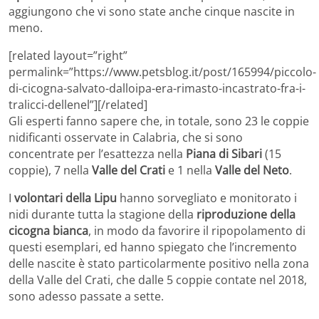
aggiungono che vi sono state anche cinque nascite in
meno.
[related layout=”right”
permalink=”https://www.petsblog.it/post/165994/piccolo-
di-cicogna-salvato-dalloipa-era-rimasto-incastrato-fra-i-
tralicci-dellenel”][/related]
Gli esperti fanno sapere che, in totale, sono 23 le coppie
nidificanti osservate in Calabria, che si sono
concentrate per l’esattezza nella
Piana di Sibari
(15
coppie), 7 nella
Valle del Crati
e 1 nella
Valle del Neto
.
I
volontari della Lipu
hanno sorvegliato e monitorato i
nidi durante tutta la stagione della
riproduzione della
cicogna bianca
, in modo da favorire il ripopolamento di
questi esemplari, ed hanno spiegato che l’incremento
delle nascite è stato particolarmente positivo nella zona
della Valle del Crati, che dalle 5 coppie contate nel 2018,
sono adesso passate a sette.