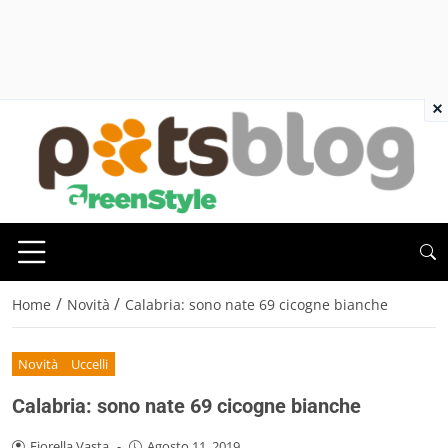
×
/
/
Home
Novità
Calabria: sono nate 69 cicogne bianche
Novità
Uccelli
Calabria: sono nate 69 cicogne bianche
Fiorella Vasta
-
Agosto 11, 2019