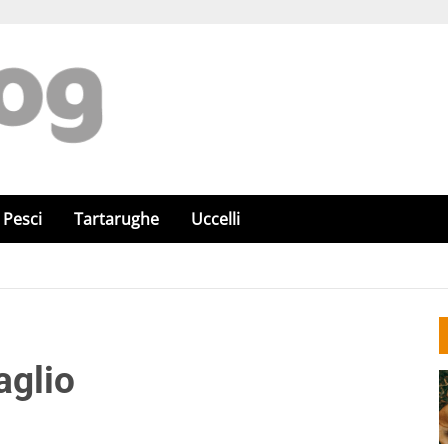
Pesci
Tartarughe
Uccelli
aglio