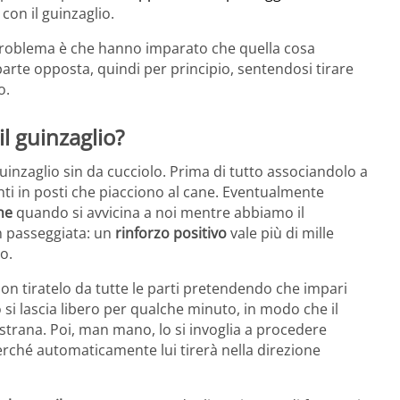
con il guinzaglio.
 problema è che hanno imparato che quella cosa
 parte opposta, quindi per principio, sentendosi tirare
o.
l guinzaglio?
guinzaglio sin da cucciolo. Prima di tutto associandolo a
nti in posti che piacciono al cane. Eventualmente
ne
quando si avvicina a noi mentre abbiamo il
 passeggiata: un
rinforzo positivo
vale più di mille
o.
non tiratelo da tutte le parti pretendendo che impari
o si lascia libero per qualche minuto, in modo che il
trana. Poi, man mano, lo si invoglia a procedere
perché automaticamente lui tirerà nella direzione