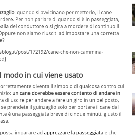
nzaglio
: quando si avvicinano per metterlo, il cane
ordere. Per non parlare di quando si è in passeggiata,
alla del conduttore o si gira a mordere di continuo il
? Oppure non siamo riusciti ad impostare una corretta
e?
etsblog.it/post/172192/cane-che-non-cammina-
ed]
il modo in cui viene usato
correttamente diventa il simbolo di qualcosa contro cui
nizio:
un cane dovrebbe essere contento di andare in
ra di uscire per andare a fare un giro in un bel posto,
e prendete il guinzaglio solo per portare il cane dal
ente è una passeggiata breve di cinque minuti, giusto il
casa.
n possa imparare ad
apprezzare la passeggiata
e che