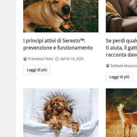
Se perdi qual
I principi attivi di Seresto™:
ti aiuta, il g
prevenzione e funzionamento
racconta davv
Francesca Testa
Aprile 14, 2026
Raffaele Moauro
Leggi di più
Leggi di più