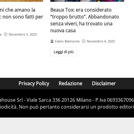
ani che amano la
Beaux Tox: era considerato
o: non sono fatti per
“troppo brutto”. Abbandonato
senza viveri, ha trovato una
nuova casa
a
Novembre 5, 2025
Fabio Belmonte
Novembre 4, 2025
Leggi di più
Privacy Policy
Redazione
Disclaimer
house Srl - Viale Sarca 336 20126 Milano - P.Iva 06933670967
dicità. Non può pertanto considerarsi un prodotto editorial