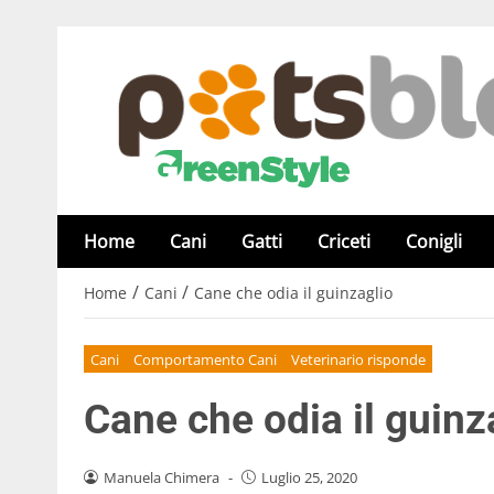
Home
Cani
Gatti
Criceti
Conigli
/
/
Home
Cani
Cane che odia il guinzaglio
Cani
Comportamento Cani
Veterinario risponde
Cane che odia il guinz
Manuela Chimera
-
Luglio 25, 2020