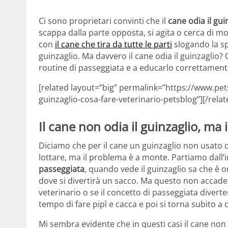
Ci sono proprietari convinti che il
cane odia il gui
scappa dalla parte opposta, si agita o cerca di m
con
il cane che tira da tutte le parti
slogando la sp
guinzaglio. Ma davvero il cane odia il guinzaglio
routine di passeggiata e a educarlo correttament
[related layout=”big” permalink=”https://www.p
guinzaglio-cosa-fare-veterinario-petsblog”][/relat
Il cane non odia il guinzaglio, ma 
Diciamo che per il cane un guinzaglio non usato 
lottare, ma il problema è a monte. Partiamo dall’i
passeggiata
, quando vede il guinzaglio sa che è o
dove si divertirà un sacco. Ma questo non accade s
veterinario o se il concetto di passeggiata divert
tempo di fare pipì e cacca e poi si torna subito a 
Mi sembra evidente che in questi casi il cane no