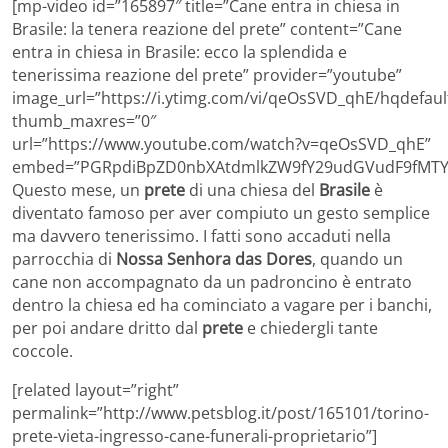
[mp-video id=”165897″ title=”Cane entra in chiesa in
Brasile: la tenera reazione del prete” content=”Cane
entra in chiesa in Brasile: ecco la splendida e
tenerissima reazione del prete” provider=”youtube”
image_url=”https://i.ytimg.com/vi/qeOsSVD_qhE/hqdefault
thumb_maxres=”0″
url=”https://www.youtube.com/watch?v=qeOsSVD_qhE”
embed=”PGRpdiBpZD0nbXAtdmlkZW9fY29udGVudF9fMTY1
Questo mese, un
prete
di una chiesa del
Brasile
è
diventato famoso per aver compiuto un gesto semplice
ma davvero tenerissimo. I fatti sono accaduti nella
parrocchia di
Nossa Senhora das Dores
, quando un
cane non accompagnato da un padroncino è entrato
dentro la chiesa ed ha cominciato a vagare per i banchi,
per poi andare dritto dal
prete
e chiedergli tante
coccole.
[related layout=”right”
permalink=”http://www.petsblog.it/post/165101/torino-
prete-vieta-ingresso-cane-funerali-proprietario”]