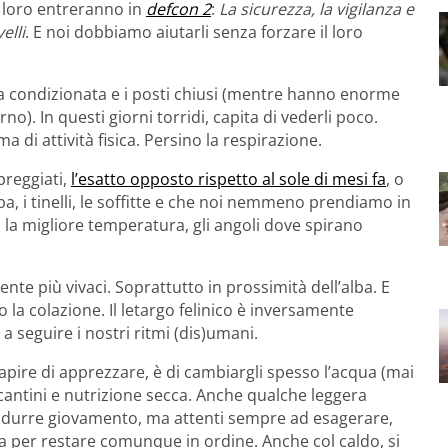
i, loro entreranno in
defcon 2
:
La sicurezza, la vigilanza e
elli
. E noi dobbiamo aiutarli senza forzare il loro
ria condizionata e i posti chiusi (mentre hanno enorme
rno). In questi giorni torridi, capita di vederli poco.
i attività fisica. Persino la respirazione.
breggiati,
l’esatto opposto rispetto al sole di mesi fa
, o
a, i tinelli, le soffitte e che noi nemmeno prendiamo in
la migliore temperatura, gli angoli dove spirano
te più vivaci. Soprattutto in prossimità dell’alba. E
la colazione. Il letargo felinico è inversamente
a seguire i nostri ritmi (dis)umani.
capire di apprezzare, è di cambiargli spesso l’acqua (mai
cantini e nutrizione secca. Anche qualche leggera
urre giovamento, ma attenti sempre ad esagerare,
ta per restare comunque in ordine. Anche col caldo, si