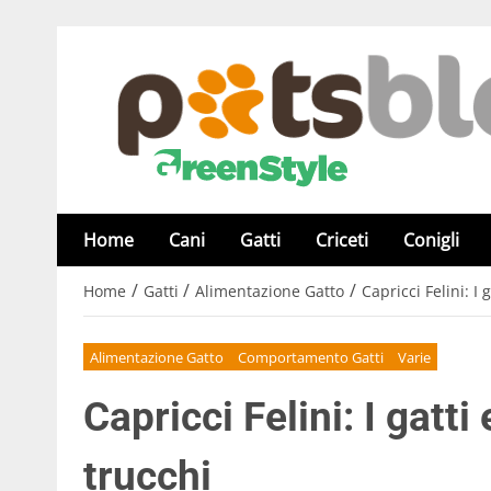
Home
Cani
Gatti
Criceti
Conigli
/
/
/
Home
Gatti
Alimentazione Gatto
Capricci Felini: I g
Alimentazione Gatto
Comportamento Gatti
Varie
Capricci Felini: I gatti e
trucchi