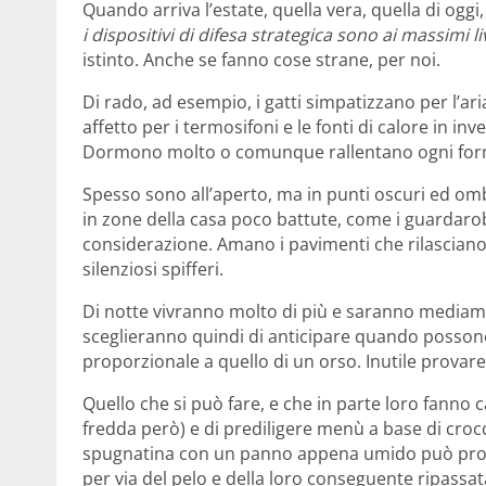
Quando arriva l’estate, quella vera, quella di ogg
i dispositivi di difesa strategica sono ai massimi liv
istinto. Anche se fanno cose strane, per noi.
Di rado, ad esempio, i gatti simpatizzano per l’a
affetto per i termosifoni e le fonti di calore in inve
Dormono molto o comunque rallentano ogni forma d
Spesso sono all’aperto, ma in punti oscuri ed om
in zone della casa poco battute, come i guardarob
considerazione. Amano i pavimenti che rilasciano 
silenziosi spifferi.
Di notte vivranno molto di più e saranno mediamen
sceglieranno quindi di anticipare quando possono 
proporzionale a quello di un orso. Inutile provare 
Quello che si può fare, e che in parte loro fanno 
fredda però) e di prediligere menù a base di croc
spugnatina con un panno appena umido può prod
per via del pelo e della loro conseguente ripassa