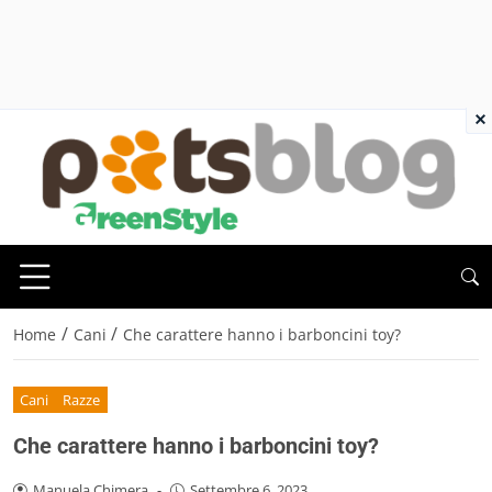
×
/
/
Home
Cani
Che carattere hanno i barboncini toy?
Cani
Razze
Che carattere hanno i barboncini toy?
Manuela Chimera
-
Settembre 6, 2023