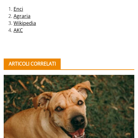
Enci
Agraria
Wikipedia
AKC
ARTICOLI CORRELATI