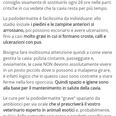
consiglio vivamente di sostituirlo ogni 24 ore nelle parti
critiche in cui vedete che la cavia resta per più tempo.
La pododermatite è facilissima da individuare: allo
stadio iniziale
i piedini e le zampine anteriori si
arrossano,
poi possono escoriarsi e avere ulcerazioni,
fino a casi
molto gravi in cui si formano croste, calli e
ulcerazioni con pus
.
Bisogna fare moltissima attenzione quindi a come viene
gestita la cavia: pulizia costante, passeggiate e,
ovviamente, le cavie NON devono assolutamente vivere
in un posto piccolo dove si possono a malapena girare,
è infatti logico che in questo caso sono costrette a stare
ferme nella loro sporcizia.
Quindi spazio e igiene sono
alla base per il mantenimento in salute della cavia.
Le cure per la pododermatite “grave” spaziano da
antibiotici per via orale
che vi prescriverà il vostro
veterinario esperto in animali esotici
e, probabilmente,