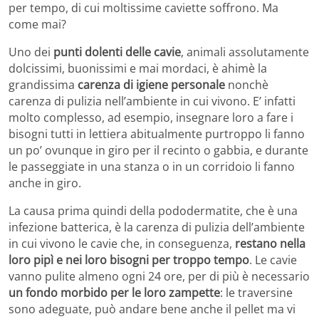
per tempo, di cui moltissime caviette soffrono. Ma
come mai?
Uno dei
punti dolenti delle cavie
, animali assolutamente
dolcissimi, buonissimi e mai mordaci, è ahimè la
grandissima
carenza di igiene personale
nonchè
carenza di pulizia nell’ambiente in cui vivono. E’ infatti
molto complesso, ad esempio, insegnare loro a fare i
bisogni tutti in lettiera abitualmente purtroppo li fanno
un po’ ovunque in giro per il recinto o gabbia, e durante
le passeggiate in una stanza o in un corridoio li fanno
anche in giro.
La causa prima quindi della pododermatite, che è una
infezione batterica, è la carenza di pulizia dell’ambiente
in cui vivono le cavie che, in conseguenza,
restano nella
loro pipì e nei loro bisogni per troppo tempo
. Le cavie
vanno pulite almeno ogni 24 ore, per di più è necessario
un fondo morbido per le loro zampette
: le traversine
sono adeguate, può andare bene anche il pellet ma vi