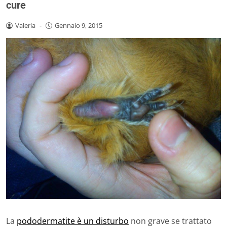
cure
Valeria
-
Gennaio 9, 2015
La
pododermatite è un disturbo
non grave se trattato