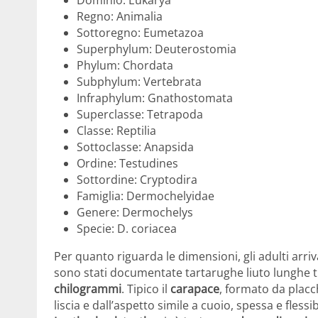
Regno: Animalia
Sottoregno: Eumetazoa
Superphylum: Deuterostomia
Phylum: Chordata
Subphylum: Vertebrata
Infraphylum: Gnathostomata
Superclasse: Tetrapoda
Classe: Reptilia
Sottoclasse: Anapsida
Ordine: Testudines
Sottordine: Cryptodira
Famiglia: Dermochelyidae
Genere: Dermochelys
Specie: D. coriacea
Per quanto riguarda le dimensioni, gli adulti arr
sono stati documentate tartarughe liuto lunghe t
chilogrammi
. Tipico il
carapace
, formato da placc
liscia e dall’aspetto simile a cuoio, spessa e fles