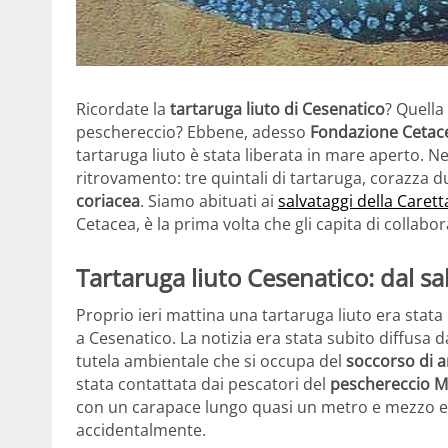
Ricordate la
tartaruga liuto di Cesenatico
? Quella
peschereccio? Ebbene, adesso
Fondazione Cetac
tartaruga liuto è stata liberata in mare aperto. N
ritrovamento: tre quintali di tartaruga, corazza d
coriacea
. Siamo abituati ai
salvataggi della Carett
Cetacea, è la prima volta che gli capita di collabor
Tartaruga liuto Cesenatico: dal sal
Proprio ieri mattina una tartaruga liuto era stat
a Cesenatico. La notizia era stata subito diffusa
tutela ambientale che si occupa del
soccorso di a
stata contattata dai pescatori del
peschereccio M
con un carapace lungo quasi un metro e mezzo era 
accidentalmente.