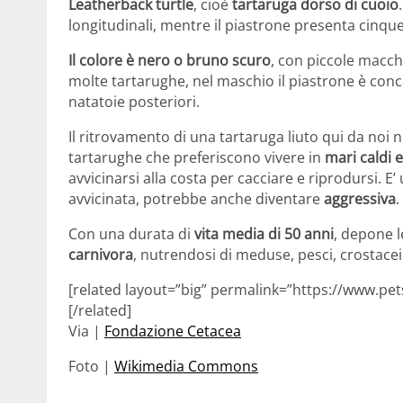
Leatherback turtle
, cioè
tartaruga dorso di cuoio
longitudinali, mentre il piastrone presenta cinqu
Il colore è nero o bruno scuro
, con piccole macch
molte tartarughe, nel maschio il piastrone è conc
natatoie posteriori.
Il ritrovamento di una tartaruga liuto qui da noi
tartarughe che preferiscono vivere in
mari caldi 
avvicinarsi alla costa per cacciare e riprodursi. E’
avvicinata, potrebbe anche diventare
aggressiva
.
Con una durata di
vita media di 50 anni
, depone l
carnivora
, nutrendosi di meduse, pesci, crostace
[related layout=”big” permalink=”https://www.pet
[/related]
Via |
Fondazione Cetacea
Foto |
Wikimedia Commons