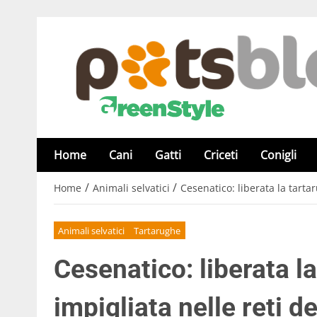
Home
Cani
Gatti
Criceti
Conigli
/
/
Home
Animali selvatici
Cesenatico: liberata la tartar
Animali selvatici
Tartarughe
Cesenatico: liberata la
impigliata nelle reti d