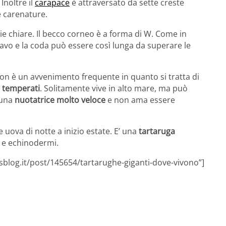
. Inoltre il
carapace
è attraversato da sette creste
e carenature.
ie chiare. Il becco corneo è a forma di W. Come in
avo e la coda può essere così lunga da superare le
 non è un avvenimento frequente in quanto si tratta di
e temperati
. Solitamente vive in alto mare, ma può
 una
nuotatrice molto veloce
e non ama essere
e uova di notte a inizio estate. E’ una
tartaruga
i e echinodermi.
sblog.it/post/145654/tartarughe-giganti-dove-vivono”]