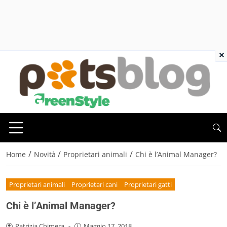
×
/
/
/
Home
Novità
Proprietari animali
Chi è l’Animal Manager?
Proprietari animali
Proprietari cani
Proprietari gatti
Chi è l’Animal Manager?
Patrizia Chimera
-
Maggio 17, 2018