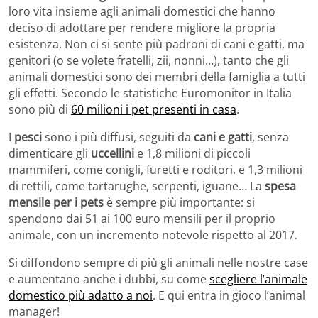
loro vita insieme agli animali domestici che hanno
deciso di adottare per rendere migliore la propria
esistenza. Non ci si sente più padroni di cani e gatti, ma
genitori (o se volete fratelli, zii, nonni…), tanto che gli
animali domestici sono dei membri della famiglia a tutti
gli effetti. Secondo le statistiche Euromonitor in Italia
sono più di
60 milioni i pet presenti in casa
.
I
pesci
sono i più diffusi, seguiti da
cani e gatti
, senza
dimenticare gli
uccellini
e 1,8 milioni di piccoli
mammiferi, come conigli, furetti e roditori, e 1,3 milioni
di rettili, come tartarughe, serpenti, iguane… La
spesa
mensile per i pets
è sempre più importante: si
spendono dai 51 ai 100 euro mensili per il proprio
animale, con un incremento notevole rispetto al 2017.
Si diffondono sempre di più gli animali nelle nostre case
e aumentano anche i dubbi, su come
scegliere l’animale
domestico più adatto a noi
. E qui entra in gioco l’animal
manager!