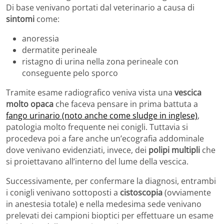
Di base venivano portati dal veterinario a causa di
sintomi
come:
anoressia
dermatite perineale
ristagno di urina nella zona perineale con
conseguente pelo sporco
Tramite esame radiografico veniva vista una
vescica
molto opaca
che faceva pensare in prima battuta a
fango urinario (noto anche come sludge in inglese)
,
patologia molto frequente nei conigli. Tuttavia si
procedeva poi a fare anche un’ecografia addominale
dove venivano evidenziati, invece, dei
polipi multipli
che
si proiettavano all’interno del lume della vescica.
Successivamente, per confermare la diagnosi, entrambi
i conigli venivano sottoposti a
cistoscopia
(ovviamente
in anestesia totale) e nella medesima sede venivano
prelevati dei campioni bioptici per effettuare un esame