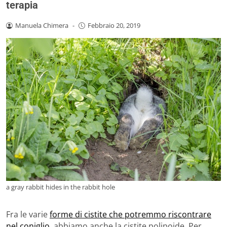
terapia
Manuela Chimera
-
Febbraio 20, 2019
a gray rabbit hides in the rabbit hole
Fra le varie
forme di cistite che potremmo riscontrare
nel coniglio
, abbiamo anche la cistite polipoide. Per