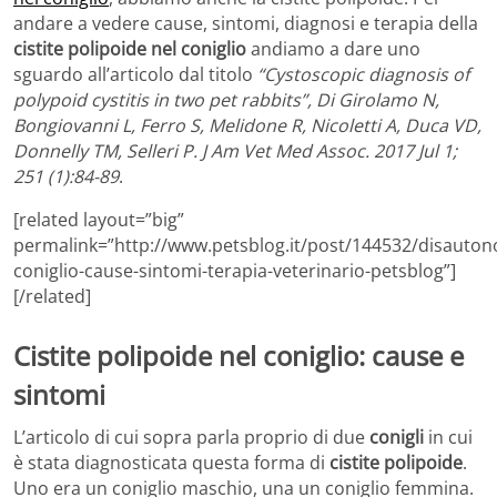
andare a vedere cause, sintomi, diagnosi e terapia della
cistite polipoide nel coniglio
andiamo a dare uno
sguardo all’articolo dal titolo
“Cystoscopic diagnosis of
polypoid cystitis in two pet rabbits”, Di Girolamo N,
Bongiovanni L, Ferro S, Melidone R, Nicoletti A, Duca VD,
Donnelly TM, Selleri P. J Am Vet Med Assoc. 2017 Jul 1;
251 (1):84-89
.
[related layout=”big”
permalink=”http://www.petsblog.it/post/144532/disauton
coniglio-cause-sintomi-terapia-veterinario-petsblog”]
[/related]
Cistite polipoide nel coniglio: cause e
sintomi
L’articolo di cui sopra parla proprio di due
conigli
in cui
è stata diagnosticata questa forma di
cistite polipoide
.
Uno era un coniglio maschio, una un coniglio femmina.