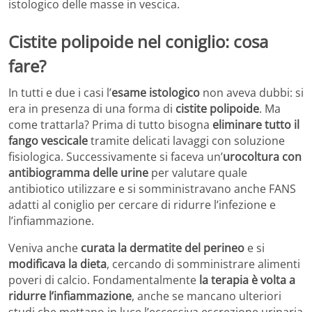
istologico delle masse in vescica.
Cistite polipoide nel coniglio: cosa
fare?
In tutti e due i casi l’
esame istologico
non aveva dubbi: si
era in presenza di una forma di
cistite polipoide
. Ma
come trattarla? Prima di tutto bisogna
eliminare tutto il
fango vescicale
tramite delicati lavaggi con soluzione
fisiologica. Successivamente si faceva un’
urocoltura con
antibiogramma delle urine
per valutare quale
antibiotico utilizzare e si somministravano anche FANS
adatti al coniglio per cercare di ridurre l’infezione e
l’infiammazione.
Veniva anche
curata la dermatite del perineo
e si
modificava la dieta
, cercando di somministrare alimenti
poveri di calcio. Fondamentalmente
la terapia è volta a
ridurre l’infiammazione
, anche se mancano ulteriori
studi che mettano in luce l’eccessiva escrezione urinaria