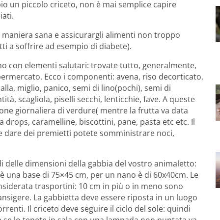
o un piccolo criceto, non è mai semplice capire
ati.
 maniera sana e assicurargli alimenti non troppo
tti a soffrire ad esempio di diabete).
no con elementi salutari: trovate tutto, generalmente,
permercato. Ecco i componenti: avena, riso decorticato,
lla, miglio, panico, semi di lino(pochi), semi di
à, scagliola, piselli secchi, lenticchie, fave. A queste
e giornaliera di verdure( mentre la frutta va data
rops, caramelline, biscottini, pane, pasta etc etc. Il
te dare dei premietti potete somministrare noci,
i delle dimensioni della gabbia del vostro animaletto:
è una base di 75×45 cm, per un nano è di 60x40cm. Le
nsiderata trasportini: 10 cm in più o in meno sono
nsigere. La gabbietta deve essere riposta in un luogo
enti. Il criceto deve seguire il ciclo del sole: quindi
e se lo tenete in sala con una lampada non puntata va