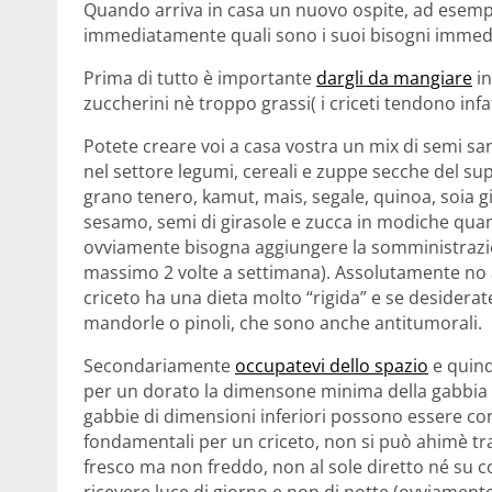
Quando arriva in casa un nuovo ospite, ad esempi
immediatamente quali sono i suoi bisogni immedi
Prima di tutto è importante
dargli da mangiare
in
zuccherini nè troppo grassi( i criceti tendono infa
Potete creare voi a casa vostra un mix di semi sa
nel settore legumi, cereali e zuppe secche del su
grano tenero, kamut, mais, segale, quinoa, soia gia
sesamo, semi di girasole e zucca in modiche quantit
ovviamente bisogna aggiungere la somministrazion
massimo 2 volte a settimana). Assolutamente no a d
criceto ha una dieta molto “rigida” e se desidera
mandorle o pinoli, che sono anche antitumorali.
Secondariamente
occupatevi dello spazio
e quind
per un dorato la dimensone minima della gabbia 
gabbie di dimensioni inferiori possono essere co
fondamentali per un criceto, non si può ahimè tra
fresco ma non freddo, non al sole diretto né su corr
ricevere luce di giorno e non di notte (ovviament