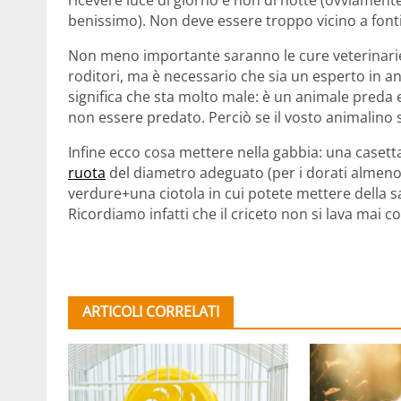
benissimo). Non deve essere troppo vicino a fonti
Non meno importante saranno le cure veterinarie:
roditori, ma è necessario che sia un esperto in a
significa che sta molto male: è un animale preda e
non essere predato. Perciò se il vosto animalino 
Infine ecco cosa mettere nella gabbia: una casetta
ruota
del diametro adeguato (per i dorati almeno ve
verdure+una ciotola in cui potete mettere della sab
Ricordiamo infatti che il criceto non si lava mai c
ARTICOLI CORRELATI