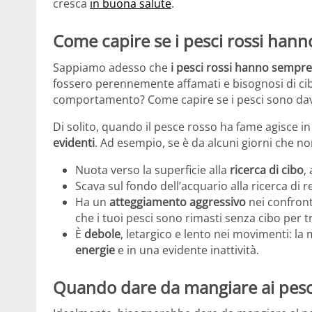
cresca
in buona salute
.
Come capire se i pesci rossi han
Sappiamo adesso che
i pesci rossi hanno sempr
fossero perennemente affamati e bisognosi di cib
comportamento? Come capire se i pesci sono dav
Di solito, quando il pesce rosso ha fame agisce 
evidenti
. Ad esempio, se è da alcuni giorni che non
Nuota verso la superficie alla
ricerca di cibo
,
Scava sul fondo dell’acquario alla ricerca di re
Ha un
atteggiamento aggressivo
nei confronti
che i tuoi pesci sono rimasti senza cibo per
È
debole
, letargico e lento nei movimenti: la
energie
e in una evidente inattività.
Quando dare da mangiare ai pesci