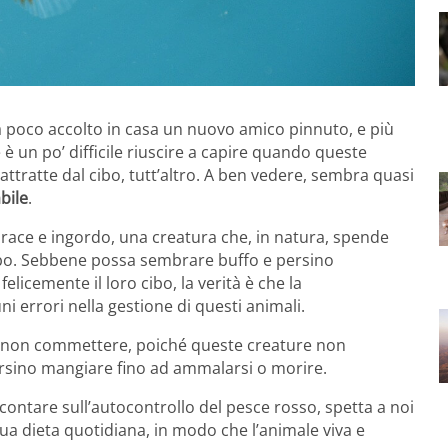
a poco accolto in casa un nuovo amico pinnuto, e più
è un po’ difficile riuscire a capire quando queste
ratte dal cibo, tutt’altro. A ben vedere, sembra quasi
bile
.
orace e ingordo, una creatura che, in natura, spende
cibo. Sebbene possa sembrare buffo e persino
licemente il loro cibo, la verità è che la
 errori nella gestione di questi animali.
da non commettere, poiché queste creature non
rsino mangiare fino ad ammalarsi o morire.
ontare sull’autocontrollo del pesce rosso, spetta a noi
sua dieta quotidiana, in modo che l’animale viva e