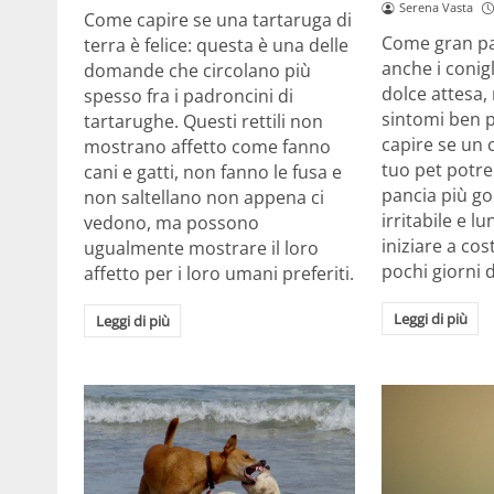
Serena Vasta
Come capire se una tartaruga di
Come gran pa
terra è felice: questa è una delle
anche i conig
domande che circolano più
dolce attesa,
spesso fra i padroncini di
sintomi ben 
tartarughe. Questi rettili non
capire se un c
mostrano affetto come fanno
tuo pet potr
cani e gatti, non fanno le fusa e
pancia più g
non saltellano non appena ci
irritabile e l
vedono, ma possono
iniziare a cos
ugualmente mostrare il loro
pochi giorni d
affetto per i loro umani preferiti.
Leggi di più
Leggi di più