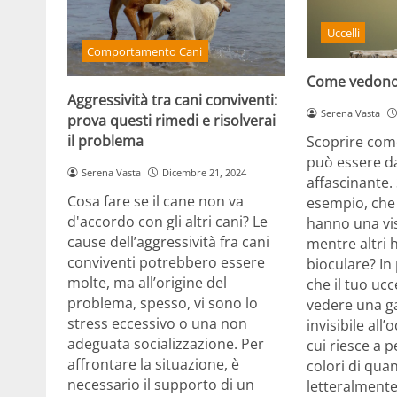
Uccelli
Comportamento Cani
Come vedono g
Aggressività tra cani conviventi:
Serena Vasta
prova questi rimedi e risolverai
il problema
Scoprire come
può essere d
Serena Vasta
Dicembre 21, 2024
affascinante.
Cosa fare se il cane non va
esempio, che 
d'accordo con gli altri cani? Le
hanno una vi
cause dell’aggressività fra cani
mentre altri 
conviventi potrebbero essere
bioculare? In
molte, ma all’origine del
che il tuo ucc
problema, spesso, vi sono lo
vedere una g
stress eccessivo o una non
invisibile all
adeguata socializzazione. Per
cui riesce a p
affrontare la situazione, è
colori di quan
necessario il supporto di un
letteralment