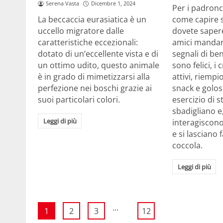
Serena Vasta
Dicembre 1, 2024
Per i padronc
come capire se
La beccaccia eurasiatica è un
dovete sapere
uccello migratore dalle
amici mandan
caratteristiche eccezionali:
segnali di b
dotato di un’eccellente vista e di
sono felici, i
un ottimo udito, questo animale
attivi, riemp
è in grado di mimetizzarsi alla
snack e golos
perfezione nei boschi grazie ai
esercizio di s
suoi particolari colori.
sbadigliano e
Leggi di più
interagiscono
e si lasciano 
coccola.
Leggi di più
...
1
2
3
12