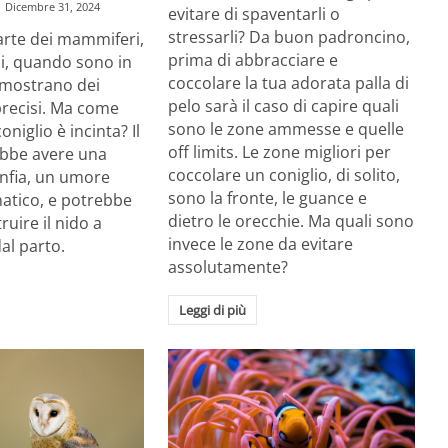
Dicembre 31, 2024
evitare di spaventarli o
stressarli? Da buon padroncino,
rte dei mammiferi,
prima di abbracciare e
li, quando sono in
coccolare la tua adorata palla di
 mostrano dei
pelo sarà il caso di capire quali
precisi. Ma come
sono le zone ammesse e quelle
oniglio è incinta? Il
off limits. Le zone migliori per
ebbe avere una
coccolare un coniglio, di solito,
onfia, un umore
sono la fronte, le guance e
unatico, e potrebbe
dietro le orecchie. Ma quali sono
truire il nido a
invece le zone da evitare
al parto.
assolutamente?
Leggi di più