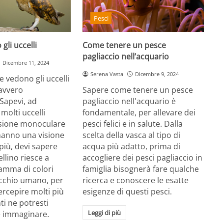
Pesci
li uccelli
Come tenere un pesce
pagliaccio nell’acquario
Dicembre 11, 2024
Serena Vasta
Dicembre 9, 2024
 vedono gli uccelli
avvero
Sapere come tenere un pesce
 Sapevi, ad
pagliaccio nell'acquario è
molti uccelli
fondamentale, per allevare dei
sione monoculare
pesci felici e in salute. Dalla
hanno una visione
scelta della vasca al tipo di
 più, devi sapere
acqua più adatto, prima di
ellino riesce a
accogliere dei pesci pagliaccio in
amma di colori
famiglia bisognerà fare qualche
’occhio umano, per
ricerca e conoscere le esatte
ercepire molti più
esigenze di questi pesci.
ti ne potresti
Leggi di più
e immaginare.