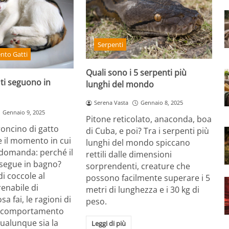
Serpenti
to Gatti
Quali sono i 5 serpenti più
 ti seguono in
lunghi del mondo
Serena Vasta
Gennaio 8, 2025
Gennaio 9, 2025
Pitone reticolato, anaconda, boa
oncino di gatto
di Cuba, e poi? Tra i serpenti più
 il momento in cui
lunghi del mondo spiccano
 domanda: perché il
rettili dalle dimensioni
 segue in bagno?
sorprendenti, creature che
di coccole al
possono facilmente superare i 5
renabile di
metri di lunghezza e i 30 kg di
sa fai, le ragioni di
peso.
o comportamento
ualunque sia la
Leggi di più