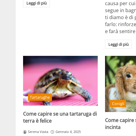
causa per cui 
Leggi di più
segue in bagn
ti diamo è di 
farlo: rinforz
e farà sentire 
Leggi di più
Tartarughe
Conigli
Come capire se una tartaruga di
Come capire s
terra è felice
incinta
Serena Vasta
Gennaio 4, 2025