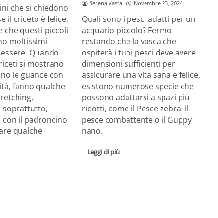
Serena Vasta
Novembre 23, 2024
ini che si chiedono
 il criceto è felice,
Quali sono i pesci adatti per un
 che questi piccoli
acquario piccolo? Fermo
o moltissimi
restando che la vasca che
enessere. Quando
ospiterà i tuoi pesci deve avere
 criceti si mostrano
dimensioni sufficienti per
iono le guance con
assicurare una vita sana e felice,
ità, fanno qualche
esistono numerose specie che
tretching,
possono adattarsi a spazi più
, soprattutto,
ridotti, come il Pesce zebra, il
 con il padroncino
pesce combattente o il Guppy
fare qualche
nano.
Leggi di più