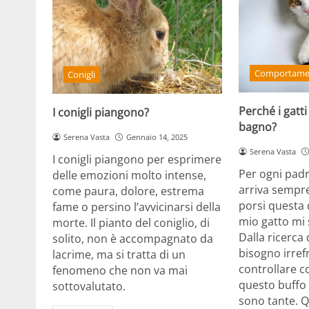
Comportamen
Conigli
Perché i gatti
I conigli piangono?
bagno?
Serena Vasta
Gennaio 14, 2025
Serena Vasta
I conigli piangono per esprimere
Per ogni padr
delle emozioni molto intense,
arriva sempre
come paura, dolore, estrema
porsi questa
fame o persino l’avvicinarsi della
mio gatto mi
morte. Il pianto del coniglio, di
Dalla ricerca 
solito, non è accompagnato da
bisogno irref
lacrime, ma si tratta di un
controllare co
fenomeno che non va mai
questo buff
sottovalutato.
sono tante. Q