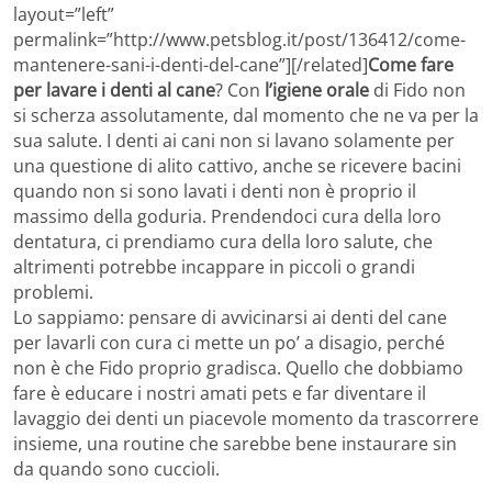
layout=”left”
permalink=”http://www.petsblog.it/post/136412/come-
mantenere-sani-i-denti-del-cane”][/related]
Come fare
per lavare i denti al cane
? Con
l’igiene orale
di Fido non
si scherza assolutamente, dal momento che ne va per la
sua salute. I denti ai cani non si lavano solamente per
una questione di alito cattivo, anche se ricevere bacini
quando non si sono lavati i denti non è proprio il
massimo della goduria. Prendendoci cura della loro
dentatura, ci prendiamo cura della loro salute, che
altrimenti potrebbe incappare in piccoli o grandi
problemi.
Lo sappiamo: pensare di avvicinarsi ai denti del cane
per lavarli con cura ci mette un po’ a disagio, perché
non è che Fido proprio gradisca. Quello che dobbiamo
fare è educare i nostri amati pets e far diventare il
lavaggio dei denti un piacevole momento da trascorrere
insieme, una routine che sarebbe bene instaurare sin
da quando sono cuccioli.