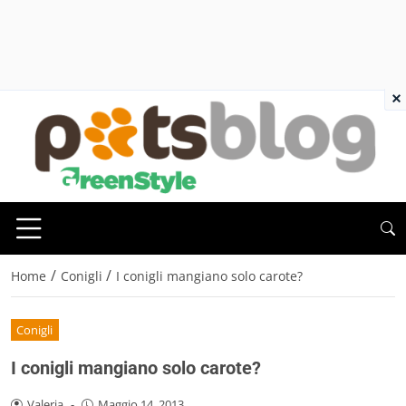
×
/
/
Home
Conigli
I conigli mangiano solo carote?
Conigli
I conigli mangiano solo carote?
Valeria
-
Maggio 14, 2013