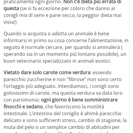
praticamente ogni giorno.
Non c’è dieta più errata di
questa
(se si fa eccezione per coloro che danno ai
conigli mix di semi e pane secco, la peggior dieta mai
vista!)
Quando si acquista o adotta un animale è bene
informarsi in prims su cosa concerne l’alimentazione, in
seguito è normale cercare, per quando si ammalerà (
sperando sia in un momento più lontano possibile), un
buon veterinario specializzato in animali esotici.
Vietato dare solo carote come verdura
: essendo
parecchio zuccherine e non “fibrose” non sono certo
l’ortaggio più adeguato. Intendiamoci, i conigli sono
golosissimi di carote, ma questa verdura va data loro
con parsimonia:
ogni giorno è bene somministrare
finocchi e sedano
, che favoriscono la motilità
intestinale. L’intestino del coniglio è ahimè parecchio
delicato e sono sufficienti stress, cambio di stagione, la
muta del pelo o un semplice cambio di abitudini per