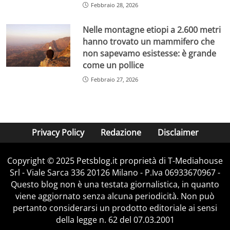
Febbraio 28, 2026
Nelle montagne etiopi a 2.600 metri
hanno trovato un mammifero che
non sapevamo esistesse: è grande
come un pollice
Febbraio 27, 2026
Privacy Policy
Redazione
Disclaimer
Copyright © 2025 Petsblog.it proprietà di T-Mediahouse
Srl - Viale Sarca 336 20126 Milano - P.Iva 06933670967 -
Questo blog non è una testata giornalistica, in quanto
viene aggiornato senza alcuna periodicità. Non può
pertanto considerarsi un prodotto editoriale ai sensi
della legge n. 62 del 07.03.2001