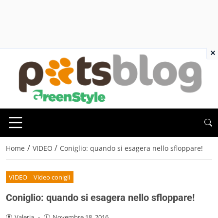
×
/
/
Home
VIDEO
Coniglio: quando si esagera nello sfloppare!
VIDEO
Video conigli
Coniglio: quando si esagera nello sfloppare!
Valeria
-
Novembre 18, 2016