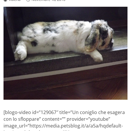
[blogo-video id=”129067″ title=”Un coniglio che esagera
con lo sfloppare” content=”” provider=”youtube”
image_url=”https://media.petsblog.it/a/a5a/hqdefault-