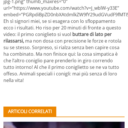
jpg-1.png” thumb_maxres=”0″
url=”https://www.youtube.com/watch?v=J_wblW-y33E”
embed=”PGRpdiBpZD0nbXAtdmlkZW9fY29udGVudF9fMTI5
Eh sì signori miei, se si esagera con lo sfloppamento
ecco i risultati. Ho riso per 20 minuti di fronte a questo
video: il primo coniglieto si vuol
buttare di lato per
rilassarsi,
ma non dosa con precisione le forze e rotola
su se stesso. Sorpreso, si rialza senza ben capire cosa
ha combinato. Ma non finisce qui: la cosa simpatica è
che l’altro coniglio pare prenderlo in giro correndo
tutto intorno! Al che il primo coniglietto se ne va tutto
offeso. Animali speciali i conigli: mai più senza di loro
nella vita!
ARTICOLI CORRELATI