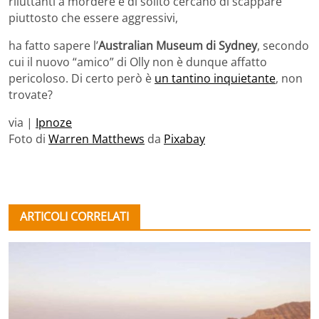
riluttanti a mordere e di solito cercano di scappare
piuttosto che essere aggressivi,
ha fatto sapere l’
Australian Museum di Sydney
, secondo
cui il nuovo “amico” di Olly non è dunque affatto
pericoloso. Di certo però è
un tantino inquietante
, non
trovate?
via |
Ipnoze
Foto di
Warren Matthews
da
Pixabay
ARTICOLI CORRELATI