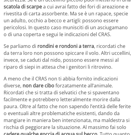
scatola di scarpe
a cui avrai fatto dei fori di areazione e
rivestita di carta assorbente. Ma se è un rapace, specie
un adulto, occhio a becco e artigli: possono essere
pericolosi. In questo caso munisciti di un asciugamano
o di una coperta e segui le indicazioni del CRAS.
Se parliamo di
rondini e rondoni a terra
, ricordati che
da terra loro non possono spiccare il volo. Altri uccellini,
invece, se caduti dal nido, possono essere messi al
riparo di siepi in attesa che i genitori li ritrovino.
A meno che il CRAS non ti abbia fornito indicazioni
diverse,
non dare cibo
forzatamente all’animale.
Ricordati che si tratta di selvatici che si spaventano
facilmente e potrebbero letteralmente morire dalla
paura. Oltre al fatto che non sapendo l’entità delle ferite
o eventuali altre problematiche esistenti, dando da
mangiare in maniera ben intenzionata, ma maldestra si
rischia di peggiorare la situazione. Al massimo fai solo
cadere qualche goccia di acqua sul becco
. Tutto quanto