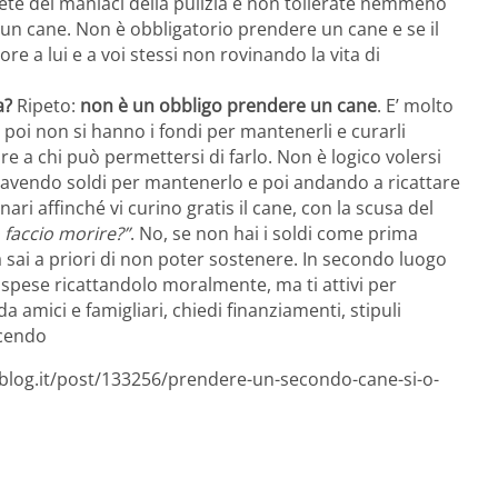
siete dei maniaci della pulizia e non tollerate nemmeno
un cane. Non è obbligatorio prendere un cane e se il
vore a lui e a voi stessi non rovinando la vita di
a?
Ripeto:
non è un obbligo prendere un cane
. E’ molto
 poi non si hanno i fondi per mantenerli e curarli
e a chi può permettersi di farlo. Non è logico volersi
n avendo soldi per mantenerlo e poi andando a ricattare
ri affinché vi curino gratis il cane, con la scusa del
o faccio morire?”
. No, se non hai i soldi come prima
à sai a priori di non poter sostenere. In secondo luogo
 spese ricattandolo moralmente, ma ti attivi per
a amici e famigliari, chiedi finanziamenti, stipuli
icendo
sblog.it/post/133256/prendere-un-secondo-cane-si-o-