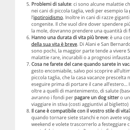
Problemi di salute
: ci sono alcune malattie ch
nei cani di piccola taglia, vedi per esempio la
l’
ipotiroidismo
. Inoltre in cani di razze gigan
congenite. Il che vuol dire dover spendere pi
la mole, dovranno prendere una quantità di 
Hanno una durata di vita più breve
: è una co
della sua vita è breve
. Di Alani e San Bernardo
sono pochi, la maggior parte tende a vivere 
malattie rare, incurabili o a prognosi infausta
Cosa ne farete del cane quando sarete in va
gesto encomiabile, salvo poi scoprire all’ult
piccola taglia, che la casa vacanze prescelta n
eseguire prima di portare il cane all’estero… I
oltre a quelli di mantenimento, di salute (bas
avranno i fondi per
pagare un dog sitter
o u
viaggiare in stiva (costi aggiuntivi al biglietto
Il cane è compatibile con il vostro stile di vita
quando tornare siete stanchi e non avete vogli
weekend e volete trascorrerlo a festeggiare 