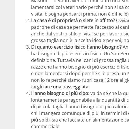
Mastino Tibetano avendo come auto una Smar
lamentarsi col veterinario perché non si sa 
visita: bisogna pensarci prima, non è difficile)
La casa è di proprietà o siete in affitto?
Ovviam
padrone di casa se permette l’accesso ai cani 
anche dal vostro stile di vita: se per lavoro s
grossa taglia non è la scelta ideale per voi, non
Di quanto esercizio fisico hanno bisogno?
An
ha bisogno di più esercizio fisico. Un San B
definizione. Tuttavia nei cani di grossa taglia 
razze che hanno bisogno di più esercizio fisic
e non lamentarsi dopo perché si è preso un Ma
non lo fa perché siamo fuori casa 12 ore al
fargli
fare una passeggiata
Hanno bisogno di più cibo
: va da sé che la 
lontanamente paragonabile alla quantità di ci
di piccola taglia hanno bisogno di più calori
chili mangerà comunque di più, in termini di q
più soldi
, sia che facciate un’alimentazione c
commerciale