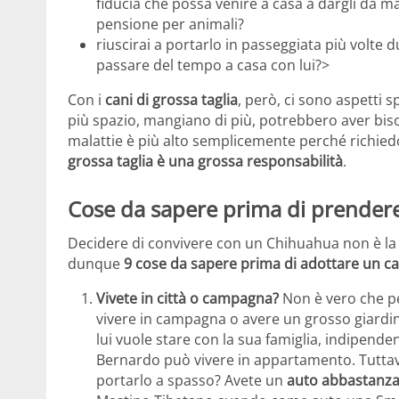
fiducia che possa venire a casa a dargli da m
pensione per animali?
riuscirai a portarlo in passeggiata più volte d
passare del tempo a casa con lui?>
Con i
cani di grossa taglia
, però, ci sono aspetti spe
più spazio, mangiano di più, potrebbero aver bisog
malattie è più alto semplicemente perché richi
grossa taglia è una grossa responsabilità
.
Cose da sapere prima di prendere
Decidere di convivere con un Chihuahua non è la 
dunque
9 cose da sapere prima di adottare un ca
Vivete in città o campagna?
Non è vero che pe
vivere in campagna o avere un grosso giardino
lui vuole stare con la sua famiglia, indipen
Bernardo può vivere in appartamento. Tuttav
portarlo a spasso? Avete un
auto abbastanza