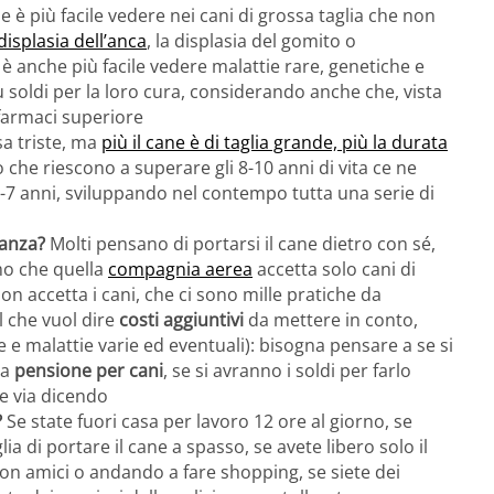
e è più facile vedere nei cani di grossa taglia che non
displasia dell’anca
, la displasia del gomito o
ti è anche più facile vedere malattie rare, genetiche e
ù soldi per la loro cura, considerando anche che, vista
farmaci superiore
sa triste, ma
più il cane è di taglia grande, più la durata
 che riescono a superare gli 8-10 anni di vita ce ne
5-7 anni, sviluppando nel contempo tutta una serie di
canza?
Molti pensano di portarsi il cane dietro con sé,
imo che quella
compagnia aerea
accetta solo cani di
on accetta i cani, che ci sono mille pratiche da
l che vuol dire
costi aggiuntivi
da mettere in conto,
e e malattie varie ed eventuali): bisogna pensare a se si
na
pensione per cani
, se si avranno i soldi per farlo
) e via dicendo
?
Se state fuori casa per lavoro 12 ore al giorno, se
a di portare il cane a spasso, se avete libero solo il
con amici o andando a fare shopping, se siete dei