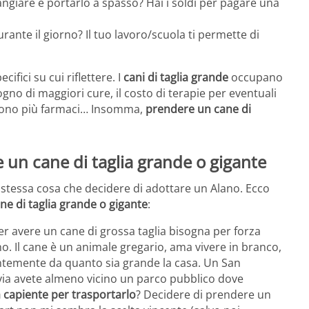
angiare e portarlo a spasso? Hai i soldi per pagare una
urante il giorno? Il tuo lavoro/scuola ti permette di
cifici su cui riflettere. I
cani di taglia grande
occupano
no di maggiori cure, il costo di terapie per eventuali
edono più farmaci… Insomma,
prendere un cane di
 un cane di taglia grande o gigante
stessa cosa che decidere di adottare un Alano. Ecco
ne di taglia grande o gigante
:
r avere un cane di grossa taglia bisogna per forza
. Il cane è un animale gregario, ama vivere in branco,
dentemente da quanto sia grande la casa. Un San
ia avete almeno vicino un parco pubblico dove
 capiente per trasportarlo
? Decidere di prendere un