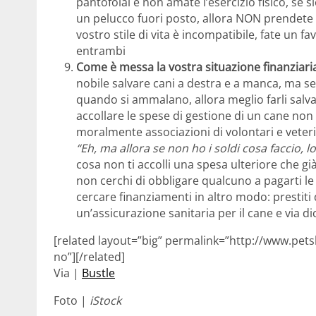
pantofolai e non amate l’esercizio fisico, se 
un pelucco fuori posto, allora NON prendete 
vostro stile di vita è incompatibile, fate un fa
entrambi
Come è messa la vostra situazione finanziari
nobile salvare cani a destra e a manca, ma se
quando si ammalano, allora meglio farli salvar
accollare le spese di gestione di un cane no
moralmente associazioni di volontari e veterina
“Eh, ma allora se non ho i soldi cosa faccio, l
cosa non ti accolli una spesa ulteriore che gi
non cerchi di obbligare qualcuno a pagarti le
cercare finanziamenti in altro modo: prestiti d
un’assicurazione sanitaria per il cane e via d
[related layout=”big” permalink=”http://www.pet
no”][/related]
Via |
Bustle
Foto |
iStock