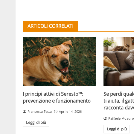
ARTICOLI CORRELATI
Se perdi qual
I principi attivi di Seresto™:
ti aiuta, il g
prevenzione e funzionamento
racconta davv
Francesca Testa
Aprile 14, 2026
Raffaele Moauro
Leggi di più
Leggi di più