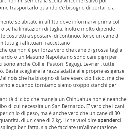
t non mi sembra la scelta vincente (salvo poi
come trasportarlo quando c’è bisogno di portarlo a
ente se abitate in affitto dove informarvi prima col
o se ha limitazioni di taglia. Inoltre molto dipende
iete costretti a spostarvi di continuo, forse un cane di
 tutti gli affittuari li accettano
che qui non è per forza vero che cane di grossa taglia
ernardo o un Mastino Napoletano sono cani pigri per
ci sono anche Collie, Pastori, Segugi, Levrieri, tutte
o. Basta scegliere la razza adatta alle proprie esigenze
linois che ha bisogno di fare esercizio fisico, ma che
 giorno e quando torniamo siamo troppo stanchi per
quantità di cibo che mangia un Chihuahua non è neanche
bo di cui necessita un San Bernardo. E’ vero che i cani
e per chilo di peso, ma è anche vero che un cane di 80
uantità, di un cane di 2 kg. Il che vuol dire
spenderci
asalinga ben fatta, sia che facciate un’alimentazione