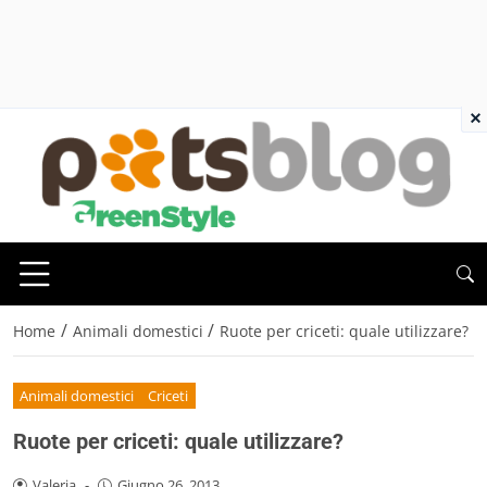
×
/
/
Home
Animali domestici
Ruote per criceti: quale utilizzare?
Animali domestici
Criceti
Ruote per criceti: quale utilizzare?
Valeria
-
Giugno 26, 2013