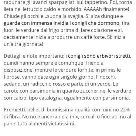
radunare gli avanzi sparpagliati sul tappetino. Poi, torna
lieta nel lettuccio caldo e morbido. AAAAAh finalmente!
Chiude gli occhi e…suona la sveglia. Si alza dunque e
guarda con immensa invidia i conigli che dormono
, tira
fuori le verdure dal frigo prima di fare colazione e sì,
decisamente inizia a produrre un caffè forte. Sì: inizia
un’altra giornata!
Dettagli e note importanti:
i conigli sono erbivori stretti
,
quindi hanno sempre e comunque il fieno a
disposizione, mentre le verdure fornite, in primis le
fibrose, vanno date ogni singolo giorno. Finocchi,
sedano, un radicchio rosso e parte di un verde. Le
carote con parsimonia in quanto zuccherine, le verdure
con calcio, tipo catalogna, ugualmente con parsimonia.
Premietti: pellet di buonissima qualità con minimo 22%
di fibra. No no e ancora no a mix, cereali o fioccati, no al
pane: tutti alimenti vietatissimi.