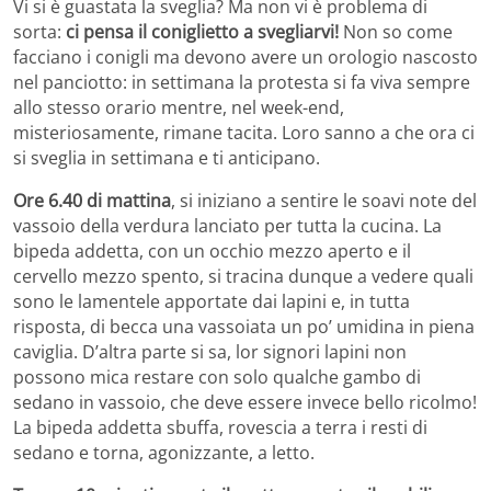
Vi si è guastata la sveglia? Ma non vi è problema di
sorta:
ci pensa il coniglietto a svegliarvi!
Non so come
facciano i conigli ma devono avere un orologio nascosto
nel panciotto: in settimana la protesta si fa viva sempre
allo stesso orario mentre, nel week-end,
misteriosamente, rimane tacita. Loro sanno a che ora ci
si sveglia in settimana e ti anticipano.
Ore 6.40 di mattina
, si iniziano a sentire le soavi note del
vassoio della verdura lanciato per tutta la cucina. La
bipeda addetta, con un occhio mezzo aperto e il
cervello mezzo spento, si tracina dunque a vedere quali
sono le lamentele apportate dai lapini e, in tutta
risposta, di becca una vassoiata un po’ umidina in piena
caviglia. D’altra parte si sa, lor signori lapini non
possono mica restare con solo qualche gambo di
sedano in vassoio, che deve essere invece bello ricolmo!
La bipeda addetta sbuffa, rovescia a terra i resti di
sedano e torna, agonizzante, a letto.