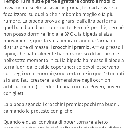
Tempo 10 minuti e parte il grattare contro il mobilio
,
ovviamente scelto a casaccio prima, fino ad arivare a
focalizzarsi su quello che rimbomba meglio e fa più
rumore. La bipeda prova a girarsi dall’altra parte ma
quel bam bam bam non smette. Perchè, perchè, perchè
non posso dormire fino alle 8? Ok, la bipeda si alza
nuovamente, questa volta imbracciando un’arma di
distruzione di massa:
i crocchini premio.
Arriva presso i
lapini, che naturalmente hanno smesso di far rumore
nell’esatto momento in cui la bipeda ha messo il piede a
terra fuori dalle calde copertine: i colpevoli osservano
con degli occhi enormi (sono certa che in quei 10 minuti
si siano fatti crescere la dimensione degli occhioni
artificialmente!) chiedendo una coccola. Poveri, poveri
coniglietti.
La bipeda sgancia i crocchini premio: pochi ma buoni,
calmando le proteste conigliche.
Quando è quasi convinta di poter tornare a letto