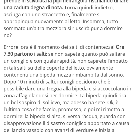
prende in scivolata la pipì nell’angolo rischiando di fare
una caduta degna di nota.
Torna quindi indietro,
asciuga con uno straccetto e, finalmente si
appropinqua nuovamente al letto. Insomma, tutto
sommato un’altra mezz’ora si riuscirà pur a dormire
no?
Errore: ora è il momento dei salti di contentezza!
Ore
7.30 partono i salti:
se non sapete quanto può saltare
un coniglio e con quale rapidità, non capirete l’impatto
di tali salti su delle coperte del letto, ovviamente
contenenti una bipeda mezza rimbambita dal sonno.
Dopo 10 minuti di salti, i conigli decidono che è
possibile dare una tregua alla bipeda e si accoccolano in
zona affagiolandosi per dormire. La bipeda quindi tira
un bel sospiro di sollievo, ma adesso ha sete. Ok, è
l’ultima cosa che faccio, promesso, e poi mi rimetto a
dormire: la bipeda si alza, si versa l’acqua, guarda con
disapprovazione il disastro coniglico apportato a causa
del lancio vassoio con avanzi di verdure e inizia a