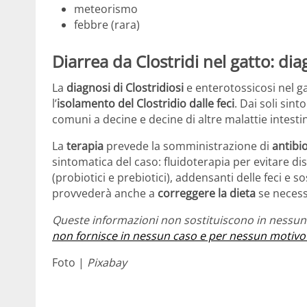
meteorismo
febbre (rara)
Diarrea da Clostridi nel gatto: dia
La
diagnosi di Clostridiosi
e enterotossicosi nel g
l’
isolamento del Clostridio dalle feci
. Dai soli sin
comuni a decine e decine di altre malattie intestin
La
terapia
prevede la somministrazione di
antibio
sintomatica del caso: fluidoterapia per evitare disid
(probiotici e prebiotici), addensanti delle feci e s
provvederà anche a
correggere la dieta
se necess
Queste informazioni non sostituiscono in nessun 
non fornisce in nessun caso e per nessun motivo
Foto |
Pixabay