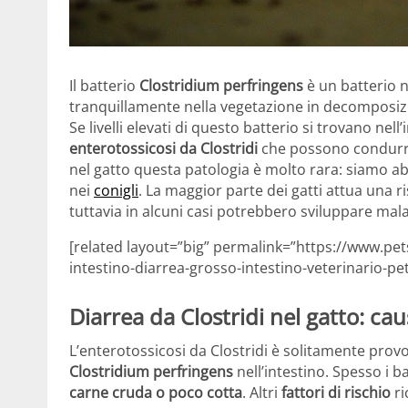
Il batterio
Clostridium perfringens
è un batterio 
tranquillamente nella vegetazione in decomposi
Se livelli elevati di questo batterio si trovano ne
enterotossicosi da Clostridi
che possono condurr
nel gatto questa patologia è molto rara: siamo abi
nei
conigli
. La maggior parte dei gatti attua una 
tuttavia in alcuni casi potrebbero sviluppare mala
[related layout=”big” permalink=”https://www.pet
intestino-diarrea-grosso-intestino-veterinario-pet
Diarrea da Clostridi nel gatto: ca
L’enterotossicosi da Clostridi è solitamente pro
Clostridium perfringens
nell’intestino. Spesso i 
carne cruda o poco cotta
. Altri
fattori di rischio
ri