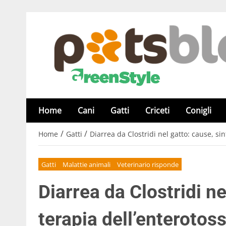
Home
Cani
Gatti
Criceti
Conigli
/
/
Home
Gatti
Diarrea da Clostridi nel gatto: cause, si
Gatti
Malattie animali
Veterinario risponde
Diarrea da Clostridi ne
terapia dell’enterotos