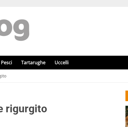
Pesci
Tartarughe
Uccelli
gito
e rigurgito