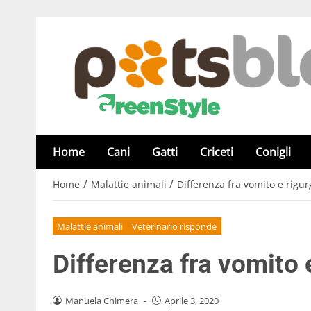
Home
Cani
Gatti
Criceti
Conigli
/
/
Home
Malattie animali
Differenza fra vomito e rigur
Malattie animali
Veterinario risponde
Differenza fra vomito 
Manuela Chimera
-
Aprile 3, 2020