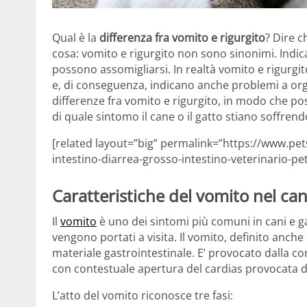
Qual è la
differenza fra vomito e rigurgito
? Dire c
cosa: vomito e rigurgito non sono sinonimi. Indi
possono assomigliarsi. In realtà vomito e rigurg
e, di conseguenza, indicano anche problemi a orga
differenze fra vomito e rigurgito, in modo che po
di quale sintomo il cane o il gatto stiano soffrend
[related layout=”big” permalink=”https://www.pet
intestino-diarrea-grosso-intestino-veterinario-pet
Caratteristiche del vomito nel can
Il
vomito
è uno dei sintomi più comuni in cani e gat
vengono portati a visita. Il vomito, definito anche
materiale gastrointestinale. E’ provocato dalla c
con contestuale apertura del cardias provocata da
L’atto del vomito riconosce tre fasi: