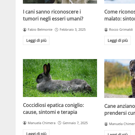
I cani sanno riconoscere i
Come riconos
tumori negli esseri umani?
malato: sinto
Fabio Belmonte
Febbraio 3, 2025
Rocco Grimaldi
Leggi di più
Leggi di più
Coccidiosi epatica coniglio:
Cane anziano:
cause, sintomi e terapia
prendersi cura
Manuela Chimera
Gennaio 7, 2025
Manuela Chimer
Leggi di più
Leggi di più