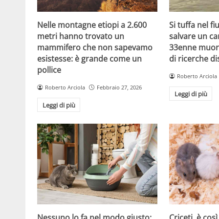
Nelle montagne etiopi a 2.600
Si tuffa nel f
metri hanno trovato un
salvare un ca
mammifero che non sapevamo
33enne muor
esistesse: è grande come un
di ricerche d
pollice
Roberto Arciola
Roberto Arciola
Febbraio 27, 2026
Leggi di più
Leggi di più
Criceti, è cos
Nessuno lo fa nel modo giusto: