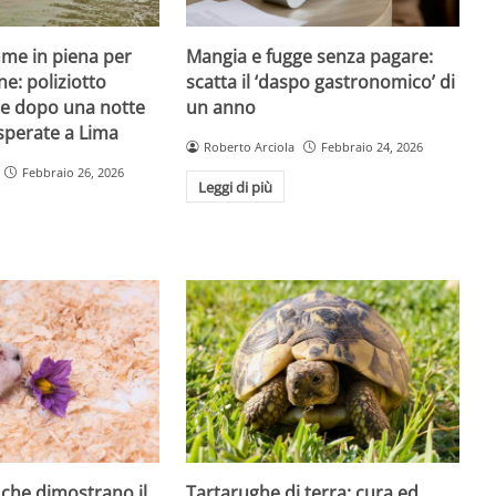
iume in piena per
Mangia e fugge senza pagare:
ne: poliziotto
scatta il ‘daspo gastronomico’ di
e dopo una notte
un anno
isperate a Lima
Roberto Arciola
Febbraio 24, 2026
Febbraio 26, 2026
Leggi di più
ì che dimostrano il
Tartarughe di terra: cura ed