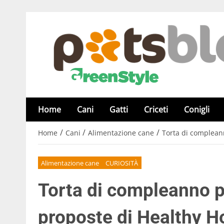
Home
Cani
Gatti
Criceti
Conigli
/
/
/
Home
Cani
Alimentazione cane
Torta di compleann
Alimentazione cane
CURIOSITÀ
Torta di compleanno pe
proposte di Healthy 