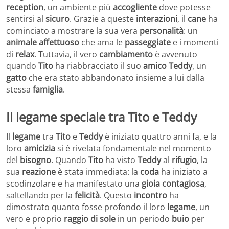
reception
, un ambiente più
accogliente
dove potesse
sentirsi al
sicuro
. Grazie a queste
interazioni
, il
cane
ha
cominciato a mostrare la sua vera
personalità
: un
animale affettuoso
che ama le
passeggiate
e i momenti
di
relax
. Tuttavia, il vero
cambiamento
è avvenuto
quando
Tito
ha riabbracciato il suo
amico
Teddy
, un
gatto
che era stato abbandonato insieme a lui dalla
stessa
famiglia
.
Il legame speciale tra Tito e Teddy
Il
legame
tra
Tito
e
Teddy
è iniziato quattro anni fa, e la
loro
amicizia
si è rivelata fondamentale nel momento
del
bisogno
. Quando
Tito
ha visto
Teddy
al
rifugio
, la
sua
reazione
è stata immediata: la
coda
ha iniziato a
scodinzolare e ha manifestato una
gioia contagiosa
,
saltellando per la
felicità
. Questo
incontro
ha
dimostrato quanto fosse profondo il loro
legame
, un
vero e proprio
raggio di sole
in un periodo
buio
per