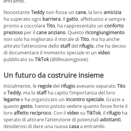
entrambi.
Nonostante
Teddy
non fosse un
cane
, la loro
amicizia
ha superato ogni
barriera
. Il
gatto
, affettuoso e sempre
pronto a coccolare
Tito
, ha rappresentato un
conforto
prezioso
per il
cane anziano
. Questo
ricongiungimento
non solo ha migliorato il morale di
Tito
, ma ha anche
attirato l’attenzione dello
staff
del
rifugio
, che ha deciso
di documentare il momento speciale in un
video
pubblicato su
TikTok
(@lifesavingpixie).
Un futuro da costruire insieme
Inizialmente, le
regole
del
rifugio
avevano separato
Tito
e
Teddy
, ma lo
staff
ha capito l’importanza del loro
legame
e ha organizzato un
incontro speciale
. Grazie a
questo
gesto
, hanno potuto vedere quanto fosse forte il
loro
affetto reciproco
. Con il
video
su
TikTok
, il
rifugio
ha
sperato di attirare l’attenzione di potenziali
adottanti
,
desiderosi di dare una nuova
casa
a entrambi.