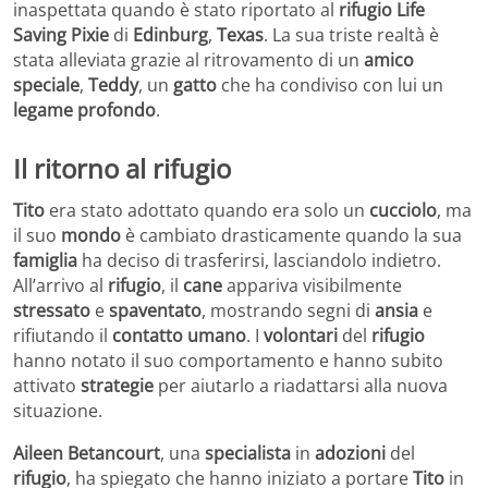
inaspettata quando è stato riportato al
rifugio
Life
Saving Pixie
di
Edinburg
,
Texas
. La sua triste realtà è
stata alleviata grazie al ritrovamento di un
amico
speciale
,
Teddy
, un
gatto
che ha condiviso con lui un
legame profondo
.
Il ritorno al rifugio
Tito
era stato adottato quando era solo un
cucciolo
, ma
il suo
mondo
è cambiato drasticamente quando la sua
famiglia
ha deciso di trasferirsi, lasciandolo indietro.
All’arrivo al
rifugio
, il
cane
appariva visibilmente
stressato
e
spaventato
, mostrando segni di
ansia
e
rifiutando il
contatto umano
. I
volontari
del
rifugio
hanno notato il suo comportamento e hanno subito
attivato
strategie
per aiutarlo a riadattarsi alla nuova
situazione.
Aileen Betancourt
, una
specialista
in
adozioni
del
rifugio
, ha spiegato che hanno iniziato a portare
Tito
in