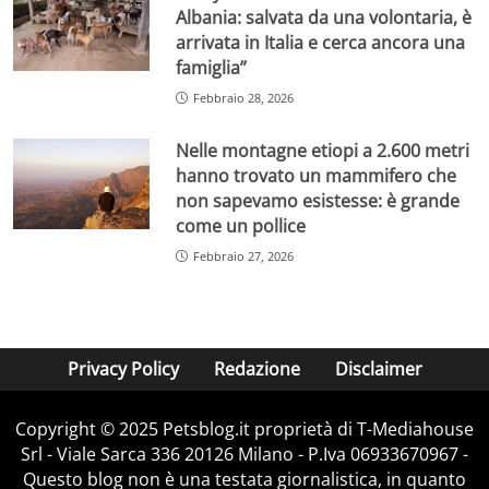
Albania: salvata da una volontaria, è
arrivata in Italia e cerca ancora una
famiglia”
Febbraio 28, 2026
Nelle montagne etiopi a 2.600 metri
hanno trovato un mammifero che
non sapevamo esistesse: è grande
come un pollice
Febbraio 27, 2026
Privacy Policy
Redazione
Disclaimer
Copyright © 2025 Petsblog.it proprietà di T-Mediahouse
Srl - Viale Sarca 336 20126 Milano - P.Iva 06933670967 -
Questo blog non è una testata giornalistica, in quanto