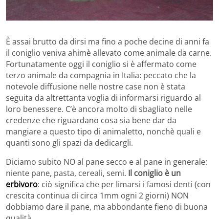
È assai brutto da dirsi ma fino a poche decine di anni fa
il coniglio veniva ahimè allevato come animale da carne.
Fortunatamente oggi il coniglio si è affermato come
terzo animale da compagnia in Italia: peccato che la
notevole diffusione nelle nostre case non è stata
seguita da altrettanta voglia di informarsi riguardo al
loro benessere. C’è ancora molto di sbagliato nelle
credenze che riguardano cosa sia bene dar da
mangiare a questo tipo di animaletto, nonchè quali e
quanti sono gli spazi da dedicargli.
Diciamo subito NO al pane secco e al pane in generale:
niente pane, pasta, cereali, semi.
Il coniglio è un
erbivoro
: ciò significa che per limarsi i famosi denti (con
crescita continua di circa 1mm ogni 2 giorni) NON
dobbiamo dare il pane, ma abbondante fieno di buona
qualità.