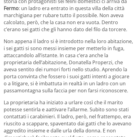
storia con protagonisti sei felini domestici ci arriva da
Fermo
: un ladro era entrato in questa villa della città
marchigiana per rubare tutto il possibile. Non aveva
calcolato, però, che la casa non era vuota. Dentro
c’erano sei gatti che gli hanno dato del filo da torcere.
Non appena il ladro si è introdotto nella loro abitazione,
i sei gatti si sono messi insieme per metterlo in fuga,
attaccandolo all’istante. In casa c’era anche la
proprietaria dell’abitazione, Donatella Properzi, che
aveva sentito dei rumori forti nello studio. Aprendo la
porta convinta che fossero i suoi gatti intenti a giocare
o a litigare, si è imbattuta in realtà in un ladro con un
passamontagna sulla faccia per non farsi riconoscere.
La proprietaria ha iniziato a urlare così che il marito
potesse sentirla e aattivare l’allarme. Subito sono stati
contattati i carabinieri. Il ladro, però, nel frattempo, era
riuscito a scappare, spaventato dai gatti che lo avevano
aggredito insieme e dalle urla della donna. E non