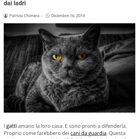
dai ladri
Patrizia Chimera
-
Dicembre 16, 2019
I
gatti
amano la loro casa. E sono pronti a difenderla.
Proprio come farebbero dei
cani da guardia
. Questa