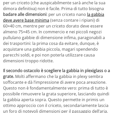
per un criceto (che auspicabilmente sarà anche la sua
dimora definitiva) non è facile. Prima di tutto bisogna
badare alle dimensioni
: per un criceto nano
la gabbia
deve avere base minima
(senza contare i ripiani) di
60×40 cm, mentre per un criceto dorato deve essere
almeno 75×45 cm. In commercio e nei piccoli negozi
pullulano gabbie di dimensione infima, paragonabili a
dei trasportini: la prima cosa da evitare, dunque, è
acquistare una gabbia piccola, magari spendendo
parecchi soldi, e poi non poterla utilizzare causa
dimensioni troppo ridotte.
Il secondo ostacolo è scegliere la gabbia in plexiglass o a
grate.
Molti affermano che la gabbia in plexy sembra
soffocante e dà l’impressione di avere poca areazione.
Questo non è fondamentalmente vero: prima di tutto è
possibile rimuovere la grata superiore, lasciando quindi
la gabbia aperta sopra. Questo permette in primis un
ottimo approccio con il criceto, secondariamente lascia
un foro di notevoli dimensioni per il passaggio dell’aria.