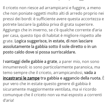
Il criceto non riesce ad arrampicarsi e fuggire, a meno
che non poniate oggetti molto alti di arredo proprio nei
pressi dei bordi: è sufficiente avere questa accortezza e
potrete lasciare la gabbia priva di grata superiore.
Aggiungo che in inverno, se c’è qualche corrente d’aria
per casa, questo tipo di habitat è migliore rispetto alle
grate.
Logica suggerisce, in estate, di non lasciare
assolutamente la gabbia sotto il sole diretto o in un
posto caldo dove si possa surriscaldare.
I vantaggi delle gabbie a grate
, a parer mio, non sono
innumerevoli: io sono particolarmente paranoica, ma
temo sempre che il criceto, arrampicandosi,
vada a
incastrarsi le zampe
tra gabbia e aggancio della ruota.
È
pur vero che in estate questo genere di gabbia è
sicuramente maggiormente ventilata, ma vi ricordo
comunque che il criceto non va mai esposto a correnti
d’aria!