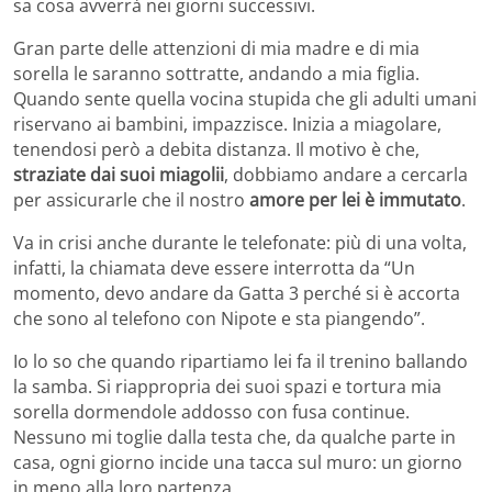
sa cosa avverrà nei giorni successivi.
Gran parte delle attenzioni di mia madre e di mia
sorella le saranno sottratte, andando a mia figlia.
Quando sente quella vocina stupida che gli adulti umani
riservano ai bambini, impazzisce. Inizia a miagolare,
tenendosi però a debita distanza. Il motivo è che,
straziate dai suoi miagolii
, dobbiamo andare a cercarla
per assicurarle che il nostro
amore per lei è immutato
.
Va in crisi anche durante le telefonate: più di una volta,
infatti, la chiamata deve essere interrotta da “Un
momento, devo andare da Gatta 3 perché si è accorta
che sono al telefono con Nipote e sta piangendo”.
Io lo so che quando ripartiamo lei fa il trenino ballando
la samba. Si riappropria dei suoi spazi e tortura mia
sorella dormendole addosso con fusa continue.
Nessuno mi toglie dalla testa che, da qualche parte in
casa, ogni giorno incide una tacca sul muro: un giorno
in meno alla loro partenza.