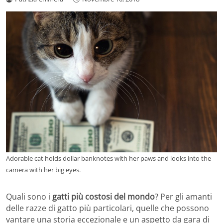
Adorable cat holds dollar banknotes with her paws and looks into the
camera with her big eyes.
Quali sono i
gatti più costosi del mondo
? Per gli amanti
delle razze di gatto più particolari, quelle che possono
vantare una storia eccezionale e un aspetto da gara di