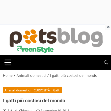
×
/
/
Home
Animali domestici
I gatti più costosi del mondo
Animali domestici
CURIOSITÀ
Gatti
I gatti più costosi del mondo
Patrizia Chimera
-
Novembre 10, 2018