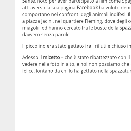
Sante
, noto per aver partecipato a film come Spa
attraverso la sua pagina
Facebook
ha voluto denun
comportano nei confronti degli animali indifesi. Il
a piazza Jacini, nel quartiere Fleming, dove degli
miagolii, ed hanno cercato fra le buste della
spaz
davvero senza parole.
Il piccolino era stato gettato fra i rifiuti e chiuso 
Adesso il
micetto
– che è stato ribattezzato con i
vedere nella foto in alto, e noi non possiamo che e
felice, lontano da chi lo ha gettato nella spazzat