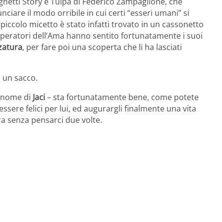
ghetti Story e Tulpa di Federico Zampaglione, che
ciare il modo orribile in cui certi “esseri umani” si
 piccolo micetto è stato infatti trovato in un cassonetto
 operatori dell’Ama hanno sentito fortunatamente i suoi
zatura
, per fare poi una scoperta che li ha lasciati
in un sacco.
l nome di
Jaci
– sta fortunatamente bene, come potete
ssere felici per lui, ed augurargli finalmente una vita
ura senza pensarci due volte.