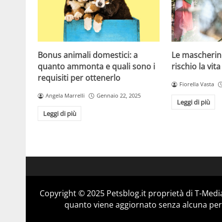
Bonus animali domestici: a
Le mascherin
quanto ammonta e quali sono i
rischio la vita
requisiti per ottenerlo
Fiorella Vasta
Angela Marrelli
Gennaio 22, 2025
Leggi di più
Leggi di più
Copyright © 2025 Petsblog.it proprietà di T-Media
quanto viene aggiornato senza alcuna perio