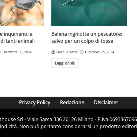
e inquinano: a
Balena inghiotte un pescatore:
 di tanti animali
salvo per un colpo di tosse
Dicembre 30, 2024
Fiorella Vasta
Dicembre 15, 2024
Leggi di più
Privacy Policy
Redazione
Disclaimer
house Srl - Viale Sarca 336 20126 Milano - P.Iva 06933670967
dicità. Non può pertanto considerarsi un prodotto editorial