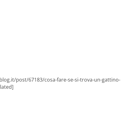
log.it/post/67183/cosa-fare-se-si-trova-un-gattino-
lated]