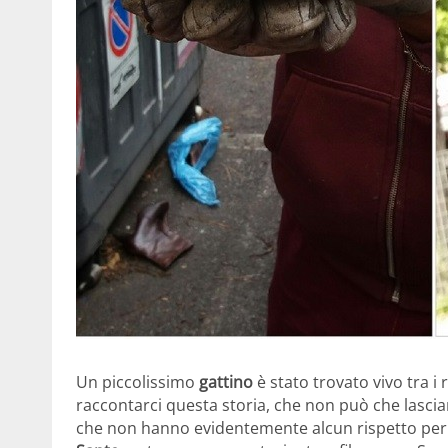
Un piccolissimo
gattino
è stato trovato vivo tra i 
raccontarci questa storia, che non può che lasciarc
che non hanno evidentemente alcun rispetto per la 