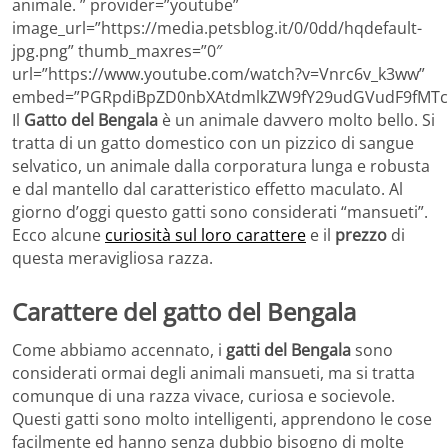
animale. ” provider=”youtube”
image_url=”https://media.petsblog.it/0/0dd/hqdefault-
jpg.png” thumb_maxres=”0″
url=”https://www.youtube.com/watch?v=Vnrc6v_k3ww”
embed=”PGRpdiBpZD0nbXAtdmlkZW9fY29udGVudF9fMTcw
Il
Gatto del Bengala
è un animale davvero molto bello. Si
tratta di un gatto domestico con un pizzico di sangue
selvatico, un animale dalla corporatura lunga e robusta
e dal mantello dal caratteristico effetto maculato. Al
giorno d’oggi questo gatti sono considerati “mansueti”.
Ecco alcune
curiosità sul loro carattere
e il
prezzo
di
questa meravigliosa razza.
Carattere del gatto del Bengala
Come abbiamo accennato, i
gatti del Bengala
sono
considerati ormai degli animali mansueti, ma si tratta
comunque di una razza vivace, curiosa e socievole.
Questi gatti sono molto intelligenti, apprendono le cose
facilmente ed hanno senza dubbio bisogno di molte