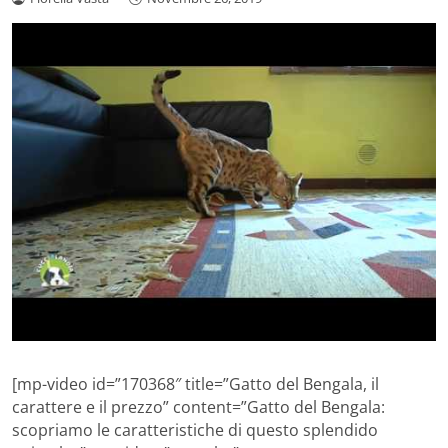
[mp-video id=”170368″ title=”Gatto del Bengala, il
carattere e il prezzo” content=”Gatto del Bengala:
scopriamo le caratteristiche di questo splendido