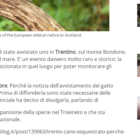
es of the European wildcat native to Scotland.
è stato avvistato uno in
Trentino
, sul monte Bondone,
el mare. E’ un evento davvero molto raro e storico: la
izionata in quel luogo per poter monitorare gli
bre
. Perché la notizia dell’avvistamento del gatto
rima di diffonderla sono state necessarie delle
nciale ha deciso di divulgarla, parlando di
spansione della specie nel Triveneto e che sta
nazionale.
sblog.it/post/139063/trento-cane-sequestrato-perche-