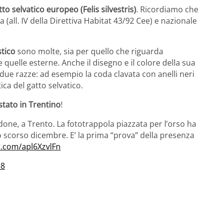
tto selvatico europeo (Felis silvestris)
. Ricordiamo che
(all. IV della Direttiva Habitat 43/92 Cee) e nazionale
stico
sono molte, sia per quello che riguarda
 quelle esterne. Anche il disegno e il colore della sua
e due razze: ad esempio la coda clavata con anelli neri
tica del gatto selvatico.
istato in Trentino
!
done, a Trento. La fototrappola piazzata per l’orso ha
o scorso dicembre. E’ la prima “prova” della presenza
er.com/apl6XzvlFn
18