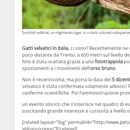
Scottish wildcat, or Highlands tiger, is a dark colored subspeci
Gatti selvatici in Italia
, ci sono? Recentemente ne 
poco distante da Trento, a 650 metri sul livello d
foto è stata scattata grazie a una
fototrappola
pos
spostamenti e i movimenti dell’
orso bruno
.
Non è recentissima, ma porta la data del
5 dicem
selvatico è stata confermata solamente adesso? P
conferme scientifiche. Poi l’amministrazione provi
un evento storico che s’inserisce nel quadro di e
suscitando grande interesse e curiosità a livello 
[related layout=”big” permalink=”http://www.pet
abbaia-troppo”][/related]