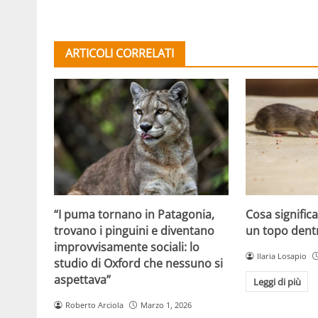
ARTICOLI CORRELATI
Cosa signifi
“I puma tornano in Patagonia,
un topo dent
trovano i pinguini e diventano
improvvisamente sociali: lo
Ilaria Losapio
studio di Oxford che nessuno si
aspettava”
Leggi di più
Roberto Arciola
Marzo 1, 2026