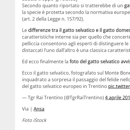
Secondo quanto riportato si tratterebbe di un
ga
la specie è protetta secondo la normativa europea 
(art. 2 della Legge n. 157/92).
Le
differenze tra il gatto selvatico e il gatto dome
caratteristiche interne sia per quello che concerte
pelliccia consentono agli esperti di distinguere l
distaccati l’uno dall’altro è una classica caratteris
Ed ecco finalmente la
foto del gatto selvatico avv
Ecco il gatto selvatico, fotografato sul Monte Bon
inquadrato a sorpresa il passaggio del felide nell
del gatto selvatico europeo in Trentino
pic.twitt
— Tgr Rai Trentino (@TgrRaiTrentino)
4 aprile 20
Via |
Ansa
Foto iStock