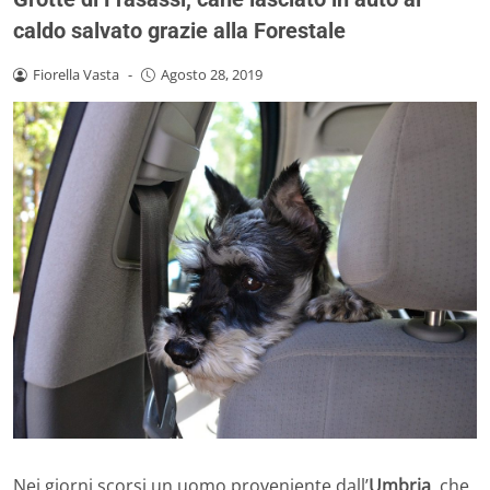
caldo salvato grazie alla Forestale
Fiorella Vasta
-
Agosto 28, 2019
Nei giorni scorsi un uomo proveniente dall’
Umbria
, che