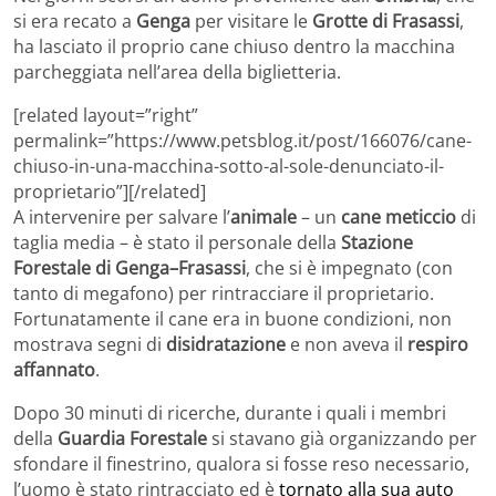
si era recato a
Genga
per visitare le
Grotte di Frasassi
,
ha lasciato il proprio cane chiuso dentro la macchina
parcheggiata nell’area della biglietteria.
[related layout=”right”
permalink=”https://www.petsblog.it/post/166076/cane-
chiuso-in-una-macchina-sotto-al-sole-denunciato-il-
proprietario”][/related]
A intervenire per salvare l’
animale
– un
cane meticcio
di
taglia media – è stato il personale della
Stazione
Forestale di Genga–Frasassi
, che si è impegnato (con
tanto di megafono) per rintracciare il proprietario.
Fortunatamente il cane era in buone condizioni, non
mostrava segni di
disidratazione
e non aveva il
respiro
affannato
.
Dopo 30 minuti di ricerche, durante i quali i membri
della
Guardia Forestale
si stavano già organizzando per
sfondare il finestrino, qualora si fosse reso necessario,
l’uomo è stato rintracciato ed è
tornato alla sua auto