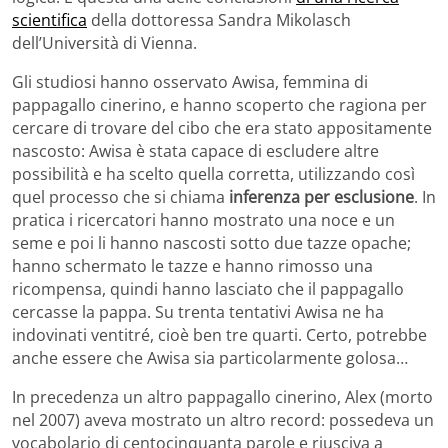
scientifica
della dottoressa Sandra Mikolasch
dell’Università di Vienna.
Gli studiosi hanno osservato Awisa, femmina di
pappagallo cinerino, e hanno scoperto che ragiona per
cercare di trovare del cibo che era stato appositamente
nascosto: Awisa è stata capace di escludere altre
possibilità e ha scelto quella corretta, utilizzando così
quel processo che si chiama
inferenza per esclusione
. In
pratica i ricercatori hanno mostrato una noce e un
seme e poi li hanno nascosti sotto due tazze opache;
hanno schermato le tazze e hanno rimosso una
ricompensa, quindi hanno lasciato che il pappagallo
cercasse la pappa. Su trenta tentativi Awisa ne ha
indovinati ventitré, cioè ben tre quarti. Certo, potrebbe
anche essere che Awisa sia particolarmente golosa…
In precedenza un altro pappagallo cinerino, Alex (morto
nel 2007) aveva mostrato un altro record: possedeva un
vocabolario di centocinquanta parole e riusciva a