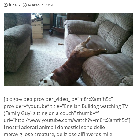
luca
-
Marzo 7, 2014
[blogo-video provider_video_id=”m8rxXamfh5c”
provider=”youtube” title=”English Bulldog watching TV
(Family Guy) sitting on a couch” thumb=””
url=”http://www.youtube.com/watch?v=m8rxXamfh5c”]
I nostri adorati animali domestici sono delle
meravigliose creature, deliziose all’inverosimile.