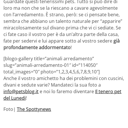
Guardate questi tenerissimi pets. Tutto si può dire di
loro ma non che se la riescano a cavare agevolmente
con l’arredamento. È strano, però: se ci pensate bene,
sembra che abbiano un talento naturale per “apparire”
miracolosamente sul divano prima che vi ci sediate. Se
ci fate caso il vostro per è da un’altra parte della casa,
fate per sedervi e lui appare sotto al vostro sedere
già
profondamente addormentato
!
[blogo-gallery title=”animali arredamento”
slug=”animali-arredamento-01″ id=”114050″
total_images=”0″ photo=”1,2,3,4,5,6,7,8,9,10″]
Anche il vostro amichetto ha dei problemini con cuscini,
divani e sedute varie? Mandateci la sua foto a
info@petsblog.it
e noi lo faremo diventare
Il tenero pet
del Lunedi
!
Foto|
The Spottynews