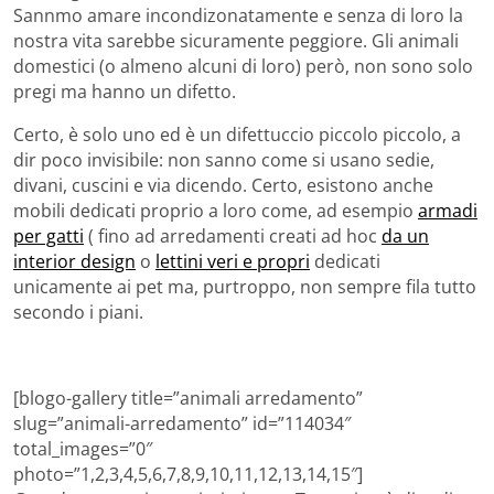
Sannmo amare incondizonatamente e senza di loro la
nostra vita sarebbe sicuramente peggiore. Gli animali
domestici (o almeno alcuni di loro) però, non sono solo
pregi ma hanno un difetto.
Certo, è solo uno ed è un difettuccio piccolo piccolo, a
dir poco invisibile: non sanno come si usano sedie,
divani, cuscini e via dicendo. Certo, esistono anche
mobili dedicati proprio a loro come, ad esempio
armadi
per gatti
( fino ad arredamenti creati ad hoc
da un
interior design
o
lettini veri e propri
dedicati
unicamente ai pet ma, purtroppo, non sempre fila tutto
secondo i piani.
[blogo-gallery title=”animali arredamento”
slug=”animali-arredamento” id=”114034″
total_images=”0″
photo=”1,2,3,4,5,6,7,8,9,10,11,12,13,14,15″]