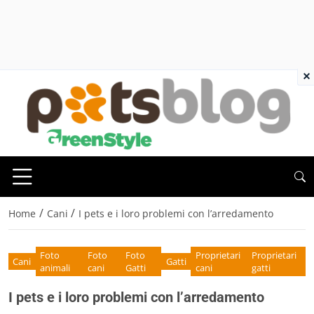
×
/
/
Home
Cani
I pets e i loro problemi con l’arredamento
Foto
Foto
Foto
Proprietari
Proprietari
Cani
Gatti
animali
cani
Gatti
cani
gatti
I pets e i loro problemi con l’arredamento