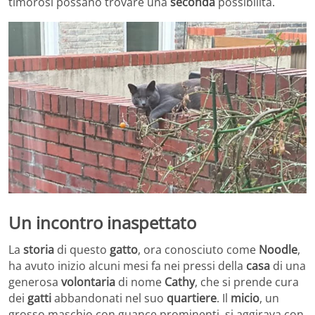
timorosi possano trovare una
seconda
possibilità.
Un incontro inaspettato
La
storia
di questo
gatto
, ora conosciuto come
Noodle
,
ha avuto inizio alcuni mesi fa nei pressi della
casa
di una
generosa
volontaria
di nome
Cathy
, che si prende cura
dei
gatti
abbandonati nel suo
quartiere
. Il
micio
, un
grosso maschio con guance prominenti, si aggirava con