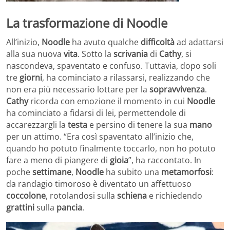
La trasformazione di Noodle
All’inizio,
Noodle
ha avuto qualche
difficoltà
ad adattarsi
alla sua nuova
vita
. Sotto la
scrivania
di
Cathy
, si
nascondeva, spaventato e confuso. Tuttavia, dopo soli
tre
giorni
, ha cominciato a rilassarsi, realizzando che
non era più necessario lottare per la
sopravvivenza
.
Cathy
ricorda con emozione il momento in cui
Noodle
ha cominciato a fidarsi di lei, permettendole di
accarezzargli la
testa
e persino di tenere la sua
mano
per un attimo. “Era così spaventato all’inizio che,
quando ho potuto finalmente toccarlo, non ho potuto
fare a meno di piangere di
gioia
”, ha raccontato. In
poche
settimane
,
Noodle
ha subito una
metamorfosi
:
da randagio timoroso è diventato un affettuoso
coccolone
, rotolandosi sulla
schiena
e richiedendo
grattini
sulla
pancia
.