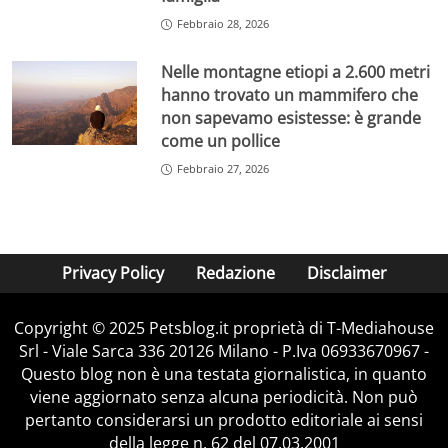
Febbraio 28, 2026
Nelle montagne etiopi a 2.600 metri
hanno trovato un mammifero che
non sapevamo esistesse: è grande
come un pollice
Febbraio 27, 2026
Privacy Policy
Redazione
Disclaimer
Copyright © 2025 Petsblog.it proprietà di T-Mediahouse
Srl - Viale Sarca 336 20126 Milano - P.Iva 06933670967 -
Questo blog non è una testata giornalistica, in quanto
viene aggiornato senza alcuna periodicità. Non può
pertanto considerarsi un prodotto editoriale ai sensi
della legge n. 62 del 07.03.2001