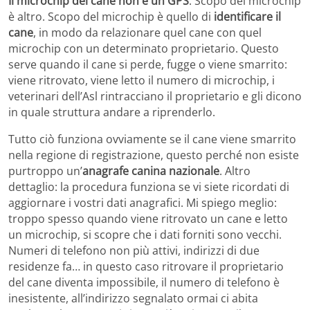
Il microchip del cane non è un GPS
. Scopo del microchip
è altro. Scopo del microchip è quello di
identificare il
cane
, in modo da relazionare quel cane con quel
microchip con un determinato proprietario. Questo
serve quando il cane si perde, fugge o viene smarrito:
viene ritrovato, viene letto il numero di microchip, i
veterinari dell’Asl rintracciano il proprietario e gli dicono
in quale struttura andare a riprenderlo.
Tutto ciò funziona ovviamente se il cane viene smarrito
nella regione di registrazione, questo perché non esiste
purtroppo un’
anagrafe canina nazionale
. Altro
dettaglio: la procedura funziona se vi siete ricordati di
aggiornare i vostri dati anagrafici. Mi spiego meglio:
troppo spesso quando viene ritrovato un cane e letto
un microchip, si scopre che i dati forniti sono vecchi.
Numeri di telefono non più attivi, indirizzi di due
residenze fa… in questo caso ritrovare il proprietario
del cane diventa impossibile, il numero di telefono è
inesistente, all’indirizzo segnalato ormai ci abita