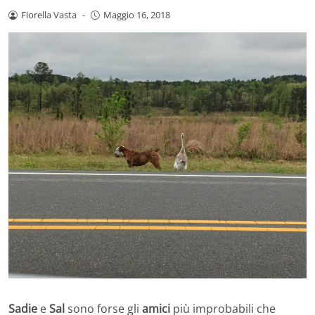
Fiorella Vasta
-
Maggio 16, 2018
Sadie
e
Sal
sono forse gli
amici
più improbabili che