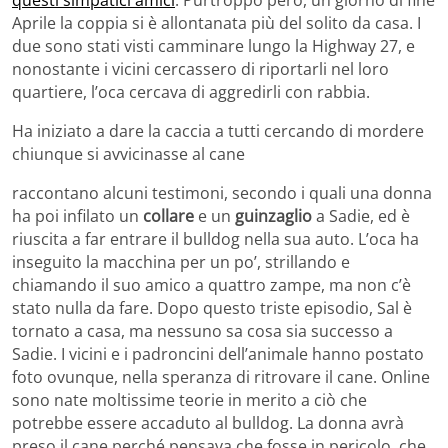
questi simpatici amici
. Purtroppo però, un giorno di fine
Aprile la coppia si è allontanata più del solito da casa. I
due sono stati visti camminare lungo la Highway 27, e
nonostante i vicini cercassero di riportarli nel loro
quartiere, l’oca cercava di aggredirli con rabbia.
Ha iniziato a dare la caccia a tutti cercando di mordere
chiunque si avvicinasse al cane
raccontano alcuni testimoni, secondo i quali una donna
ha poi infilato un
collare
e un
guinzaglio
a Sadie, ed è
riuscita a far entrare il bulldog nella sua auto. L’oca ha
inseguito la macchina per un po’, strillando e
chiamando il suo amico a quattro zampe, ma non c’è
stato nulla da fare. Dopo questo triste episodio, Sal è
tornato a casa, ma nessuno sa cosa sia successo a
Sadie. I vicini e i padroncini dell’animale hanno postato
foto ovunque, nella speranza di ritrovare il cane. Online
sono nate moltissime teorie in merito a ciò che
potrebbe essere accaduto al bulldog. La donna avrà
preso il cane perché pensava che fosse in pericolo, che