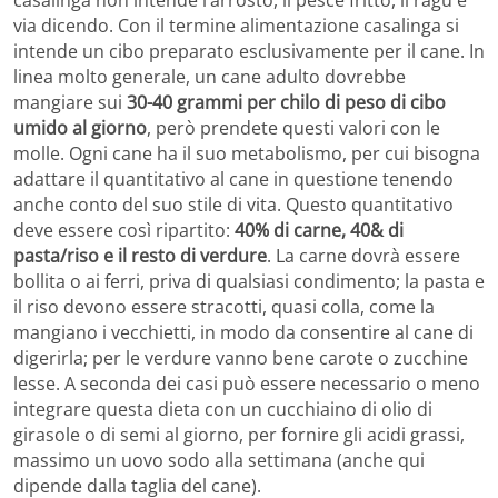
casalinga non intende l’arrosto, il pesce fritto, il ragù e
via dicendo. Con il termine alimentazione casalinga si
intende un cibo preparato esclusivamente per il cane. In
linea molto generale, un cane adulto dovrebbe
mangiare sui
30-40 grammi per chilo di peso di cibo
umido al giorno
, però prendete questi valori con le
molle. Ogni cane ha il suo metabolismo, per cui bisogna
adattare il quantitativo al cane in questione tenendo
anche conto del suo stile di vita. Questo quantitativo
deve essere così ripartito:
40% di carne, 40& di
pasta/riso e il resto di verdure
. La carne dovrà essere
bollita o ai ferri, priva di qualsiasi condimento; la pasta e
il riso devono essere stracotti, quasi colla, come la
mangiano i vecchietti, in modo da consentire al cane di
digerirla; per le verdure vanno bene carote o zucchine
lesse. A seconda dei casi può essere necessario o meno
integrare questa dieta con un cucchiaino di olio di
girasole o di semi al giorno, per fornire gli acidi grassi,
massimo un uovo sodo alla settimana (anche qui
dipende dalla taglia del cane).