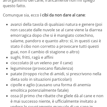
all’organismo del cane, francamente non mi spiego
questo fatto.
Comunque sia, ecco
i cibi da non dare al cane
:
avanzi della tavola di qualsiasi natura e genere (poi
non cascate dalle nuvole se al cane viene la diarrea
emorragica dopo che si è mangiato cotechino,
salame, pandoro e quanto altro: sì, in questi casi è
stato il cibo non corretto a provocare tutti questi
guai, non il cambio di stagione o altro)
sughi, fritti, ragù e affini
cioccolato (è un veleno per il cane)
leguminose (provocano flatulenza)
patate (troppo ricche di amidi, si prescrivono nella
dieta solo in situazioni particolari)
cipolle e aglio (causano una forma di anemia
emolitica potenzialmente fatale)
ossa (il primo che ribatte che gliele dà al cane e non
è mai successo niente, è ufficialmente invitato a
vedere lo svuotamento manuale di un cane in