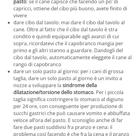
pasto
: se il cane capisce che facendo un po’ di
capricci, ottiene del cibo più buono, avete finito di
vivere
dare cibo dal tavolo: mai dare il cibo dal tavolo al
cane. Oltre al fatto che il cibo dal tavolo è stra
condito e quindi equiparabile agli avanzi di cui
sopra, ricordatevi che il capobranco mangia per
primo e gli altri stanno a guardare. Dandogli del
cibo dal tavolo, automaticamente eleggete il cane al
rango di capobranco
dare un solo pasto al giorno: per i cani di grossa
taglia, dare un solo pasto al giorno è un invito a
nozze a sviluppare la
sindrome della
dilatazione/torsione dello stomaco
. Per i piccola
taglia significa costringere lo stomaco al digiuno
per 24 ore, con conseguente iper produzione di
succhi gastrici che può causare vomito e abbuffata
veloce all’ora del pasto. E sconsiglio anche di far
fare due pasti suddivisi fra pranzo e cena: il
problema così facendo è che fra la cena e il pranzo