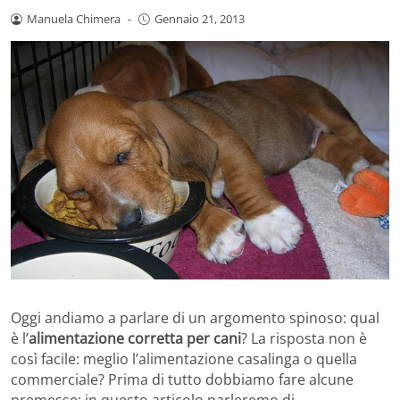
Manuela Chimera
-
Gennaio 21, 2013
Oggi andiamo a parlare di un argomento spinoso: qual
è l’
alimentazione corretta per cani
? La risposta non è
così facile: meglio l’alimentazione casalinga o quella
commerciale? Prima di tutto dobbiamo fare alcune
premesse: in questo articolo parleremo di