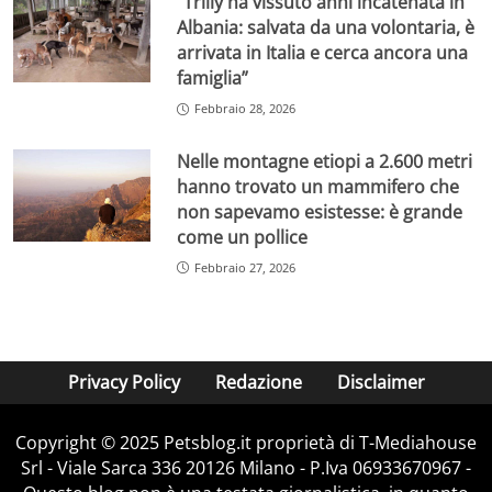
“Trilly ha vissuto anni incatenata in
Albania: salvata da una volontaria, è
arrivata in Italia e cerca ancora una
famiglia”
Febbraio 28, 2026
Nelle montagne etiopi a 2.600 metri
hanno trovato un mammifero che
non sapevamo esistesse: è grande
come un pollice
Febbraio 27, 2026
Privacy Policy
Redazione
Disclaimer
Copyright © 2025 Petsblog.it proprietà di T-Mediahouse
Srl - Viale Sarca 336 20126 Milano - P.Iva 06933670967 -