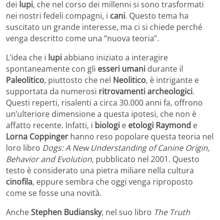
dei
lupi
, che nel corso dei millenni si sono trasformati
nei nostri fedeli compagni, i
cani
. Questo tema ha
suscitato un grande interesse, ma ci si chiede perché
venga descritto come una “nuova teoria”.
L’idea che i
lupi
abbiano iniziato a interagire
spontaneamente con gli
esseri umani
durante il
Paleolitico
, piuttosto che nel
Neolitico
, è intrigante e
supportata da numerosi
ritrovamenti archeologici
.
Questi reperti, risalenti a circa 30.000 anni fa, offrono
un’ulteriore dimensione a questa ipotesi, che non è
affatto recente. Infatti, i
biologi
e
etologi
Raymond
e
Lorna Coppinger
hanno reso popolare questa teoria nel
loro libro
Dogs: A New Understanding of Canine Origin,
Behavior and Evolution
, pubblicato nel 2001. Questo
testo è considerato una pietra miliare nella cultura
cinofila
, eppure sembra che oggi venga riproposto
come se fosse una novità.
Anche
Stephen Budiansky
, nel suo libro
The Truth