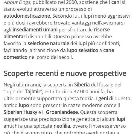
About Dogs
, pubblicato nel 2000, sostiene che i
cani
si
siano evoluti attraverso un processo di
autodomesticazione
. Secondo lui, i
lupi
meno aggressivi
e più docili avrebbero trovato vantaggi nell’avvicinarsi
agli
insediamenti umani
per sfruttare le
risorse
alimentari
disponibili. Questo processo avrebbe
favorito la
selezione naturale
dei
lupi
più confidenti,
facilitando la transizione da
lupo selvatico
a
cane
domestico
nel corso dei secoli.
Scoperte recenti e nuove prospettive
Negli ultimi anni, la scoperta in
Siberia
del fossile del
“lupo del
Tajimir
”, estinto circa 37.000 anni fa, ha
ulteriormente supportato questa teoria. I
geni
di questo
antico
lupo
sono presenti in razze moderne come il
Siberian Husky
e il
Groenlandese
. Questa scoperta
suggerisce una predisposizione genetica di alcuni
lupi
antichi a una spiccata
neofilia
, ovvero l’interesse verso
ciò che è sconosciuto, che potrebbe averli portati a