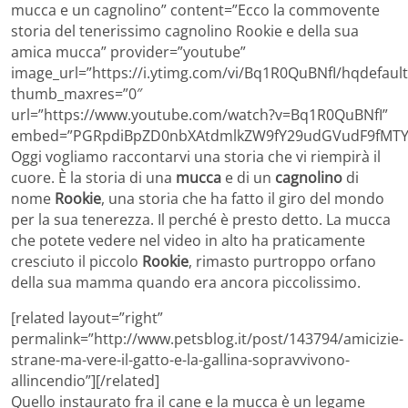
mucca e un cagnolino” content=”Ecco la commovente
storia del tenerissimo cagnolino Rookie e della sua
amica mucca” provider=”youtube”
image_url=”https://i.ytimg.com/vi/Bq1R0QuBNfI/hqdefault
thumb_maxres=”0″
url=”https://www.youtube.com/watch?v=Bq1R0QuBNfI”
embed=”PGRpdiBpZD0nbXAtdmlkZW9fY29udGVudF9fMTYz
Oggi vogliamo raccontarvi una storia che vi riempirà il
cuore. È la storia di una
mucca
e di un
cagnolino
di
nome
Rookie
, una storia che ha fatto il giro del mondo
per la sua tenerezza. Il perché è presto detto. La mucca
che potete vedere nel video in alto ha praticamente
cresciuto il piccolo
Rookie
, rimasto purtroppo orfano
della sua mamma quando era ancora piccolissimo.
[related layout=”right”
permalink=”http://www.petsblog.it/post/143794/amicizie-
strane-ma-vere-il-gatto-e-la-gallina-sopravvivono-
allincendio”][/related]
Quello instaurato fra il cane e la mucca è un legame