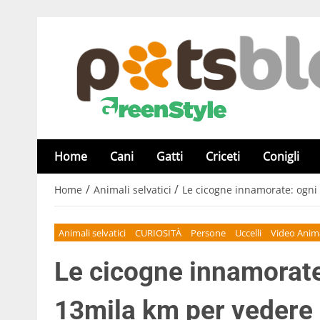
Home
Cani
Gatti
Criceti
Conigli
/
/
Home
Animali selvatici
Le cicogne innamorate: ogni
Animali selvatici
CURIOSITÀ
Persone
Uccelli
Video Anima
Le cicogne innamorate:
13mila km per vedere 