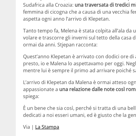
Sudafrica alla Croazia:
una traversata di tredici m
femmina di cicogna che a causa di una vecchia feri
aspetta ogni anno l’arrivo di Klepetan.
Tanto tempo fa, Melena è stata colpita all’ala da u
volare e trascorre gli inverni sul tetto della casa
ormai da anni. Stjepan racconta:
Quest’anno Klepetan è arrivato con dodici ore di an
presto, io e Malena lo aspettavamo per oggi. Negli 
mentre lui è sempre il primo ad arrivare poiché s
L’arrivo di Klepetan da Malena è ormai atteso og
appassionate a
una relazione dalle note così ro
spiega:
È un bene che sia così, perché si tratta di una bel
dedicati a noi esseri umani, ed è giusto che la gen
Via |
La Stampa